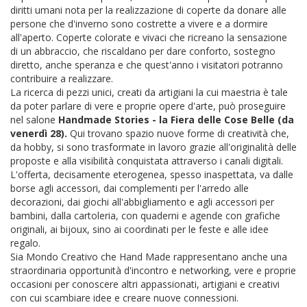
diritti umani nota per la realizzazione di coperte da donare alle
persone che d'inverno sono costrette a vivere e a dormire
all'aperto. Coperte colorate e vivaci che ricreano la sensazione
di un abbraccio, che riscaldano per dare conforto, sostegno
diretto, anche speranza e che quest'anno i visitatori potranno
contribuire a realizzare.
La ricerca di pezzi unici, creati da artigiani la cui maestria è tale
da poter parlare di vere e proprie opere d'arte, può proseguire
nel salone
Handmade Stories - la Fiera delle Cose Belle (da
venerdì 28).
Qui trovano spazio nuove forme di creatività che,
da hobby, si sono trasformate in lavoro grazie all'originalità delle
proposte e alla visibilità conquistata attraverso i canali digitali.
L'offerta, decisamente eterogenea, spesso inaspettata, va dalle
borse agli accessori, dai complementi per l'arredo alle
decorazioni, dai giochi all'abbigliamento e agli accessori per
bambini, dalla cartoleria, con quaderni e agende con grafiche
originali, ai bijoux, sino ai coordinati per le feste e alle idee
regalo.
Sia Mondo Creativo che Hand Made rappresentano anche una
straordinaria opportunità d'incontro e networking, vere e proprie
occasioni per conoscere altri appassionati, artigiani e creativi
con cui scambiare idee e creare nuove connessioni.