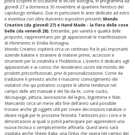
potrà scoprire in occasione di WOW! Bologna, in programma da
giovedì 27 a domenica 30 novembre al quartiere fieristico del
capoluogo emiliano. Due in particolare le aree dedicate ad estro
e inventiva con oltre duecento espositori presenti:
Mondo
Creativo (da giovedì 27) e Hand Made - la fiera delle cose
belle (da venerdì 28)
. Entrambe, per varietà e qualità delle
proposte, rappresentano per gli appassionati le manifestazioni
di riferimento in Emilia-Romagna.
Mondo Creativo ospiterà circa un centinaio fra le più importanti
aziende italiane e straniere di materie prime, accessori e
strumenti per la creatività e l'hobbistica. L'evento è dedicato agli
appassionati e ai curiosi che desiderano uscire dal mondo dei
prodotti preconfezionati, privi di personalizzazione. Come da
tradizione è previsto anche il massimo coinvolgimento dei
visitatori che qui potranno scoprire le ultime tendenze nel
campo delle arti manuali e del fai-da-te, come cucito,
découpage, pittura, lavorazione del legno, bigiotteria e filati.
Mancando circa un mese alla fine dell'anno sarà possibile
trovare anche gli oggetti utili per creare decorazioni natalizie o
ideare regali per le prossime festività. Tantissimi poi i corsi e le
dimostrazioni ai quali si potrà partecipare per apprendere una
nuova tecnica o semplicemente affinarla. Quest'anno sarà
ospitata anche Sheep Italia, una Onlus che opera nel campo dei