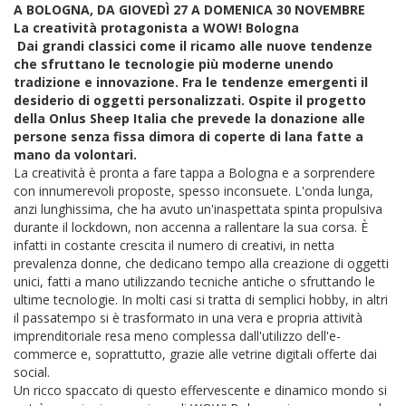
A BOLOGNA, DA GIOVEDÌ 27 A DOMENICA 30 NOVEMBRE
La creatività protagonista a WOW! Bologna
Dai grandi classici come il ricamo alle nuove tendenze
che sfruttano le tecnologie più moderne unendo
tradizione e innovazione. Fra le tendenze emergenti il
desiderio di oggetti personalizzati. Ospite il progetto
della Onlus Sheep Italia che prevede la donazione alle
persone senza fissa dimora di coperte di lana fatte a
mano da volontari.
La creatività è pronta a fare tappa a Bologna e a sorprendere
con innumerevoli proposte, spesso inconsuete. L'onda lunga,
anzi lunghissima, che ha avuto un'inaspettata spinta propulsiva
durante il lockdown, non accenna a rallentare la sua corsa. È
infatti in costante crescita il numero di creativi, in netta
prevalenza donne, che dedicano tempo alla creazione di oggetti
unici, fatti a mano utilizzando tecniche antiche o sfruttando le
ultime tecnologie. In molti casi si tratta di semplici hobby, in altri
il passatempo si è trasformato in una vera e propria attività
imprenditoriale resa meno complessa dall'utilizzo dell'e-
commerce e, soprattutto, grazie alle vetrine digitali offerte dai
social.
Un ricco spaccato di questo effervescente e dinamico mondo si