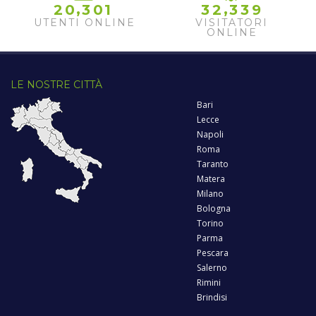
,
,
2
0
3
0
1
3
2
3
3
9
UTENTI ONLINE
VISITATORI
ONLINE
LE NOSTRE CITTÀ
Bari
Lecce
Napoli
Roma
Taranto
Matera
Milano
Bologna
Torino
Parma
Pescara
Salerno
Rimini
Brindisi