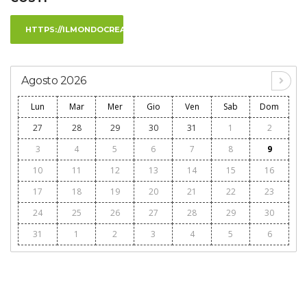
HTTPS://ILMONDOCREATIVO.IT/
Agosto 2026
Lun
Mar
Mer
Gio
Ven
Sab
Dom
27
28
29
30
31
1
2
3
4
5
6
7
8
9
10
11
12
13
14
15
16
17
18
19
20
21
22
23
24
25
26
27
28
29
30
31
1
2
3
4
5
6