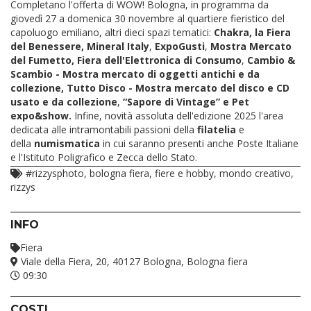
Completano l'offerta di WOW! Bologna, in programma da
giovedì 27 a domenica 30 novembre al quartiere fieristico del
capoluogo emiliano, altri dieci spazi tematici:
Chakra, la Fiera
del Benessere, Mineral Italy
,
ExpoGusti
,
Mostra Mercato
del Fumetto,
Fiera dell'Elettronica di Consumo
,
Cambio &
Scambio - Mostra mercato di oggetti antichi e da
collezione,
Tutto Disco - Mostra mercato del disco e CD
usato e da collezione
,
“Sapore di Vintage” e
Pet
expo&show.
Infine, novità assoluta dell'edizione 2025 l'area
dedicata alle intramontabili passioni della
filatelia
e
della
numismatica
in cui saranno presenti anche Poste Italiane
e l'Istituto Poligrafico e Zecca dello Stato.
#rizzysphoto, bologna fiera, fiere e hobby, mondo creativo,
rizzys
INFO
Fiera
Viale della Fiera, 20, 40127 Bologna, Bologna fiera
09:30
COSTI