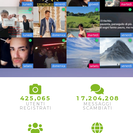
lunedì
venerdì
giovedì
martedì
lunedì
domenica
martedì
venerdì
sabato
domenica
sabato
venerdì
,
,
,
4
2
5
0
6
5
1
7
2
0
4
2
0
8
UTENTI
MESSAGGI
REGISTRATI
SCAMBIATI