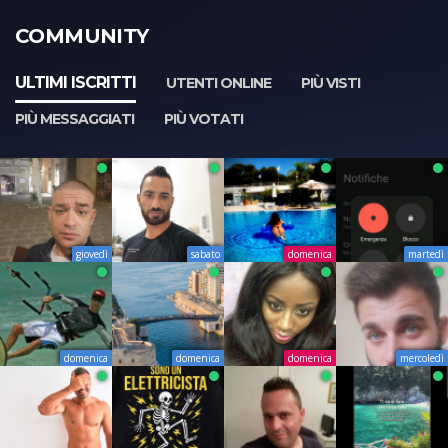
COMMUNITY
ULTIMI ISCRITTI
UTENTI ONLINE
PIÙ VISTI
PIÙ MESSAGGIATI
PIÙ VOTATI
giovedì
sabato
domenica
martedì
domenica
domenica
domenica
mercoledì