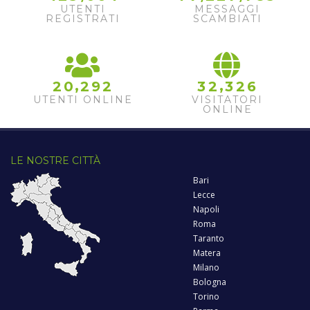
UTENTI
MESSAGGI
REGISTRATI
SCAMBIATI
,
,
2
0
2
9
2
3
2
3
2
6
UTENTI ONLINE
VISITATORI
ONLINE
LE NOSTRE CITTÀ
Bari
Lecce
Napoli
Roma
Taranto
Matera
Milano
Bologna
Torino