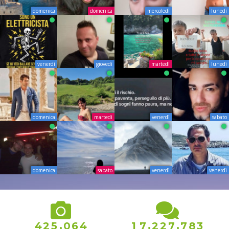
domenica
domenica
mercoledì
lunedì
venerdì
giovedì
martedì
lunedì
domenica
martedì
venerdì
sabato
domenica
sabato
venerdì
venerdì
,
,
,
4
2
5
0
6
4
1
7
2
2
7
7
8
3