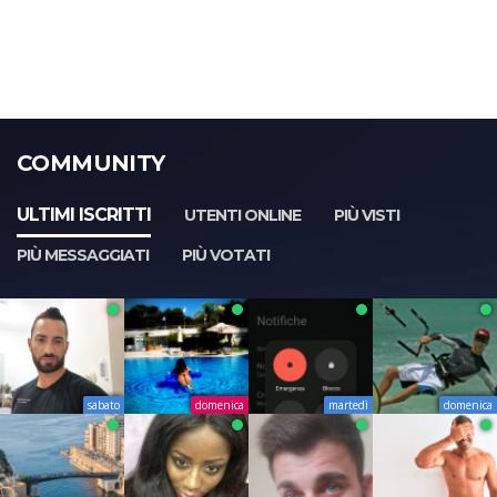
COMMUNITY
ULTIMI ISCRITTI
UTENTI ONLINE
PIÙ VISTI
PIÙ MESSAGGIATI
PIÙ VOTATI
sabato
domenica
martedì
domenica