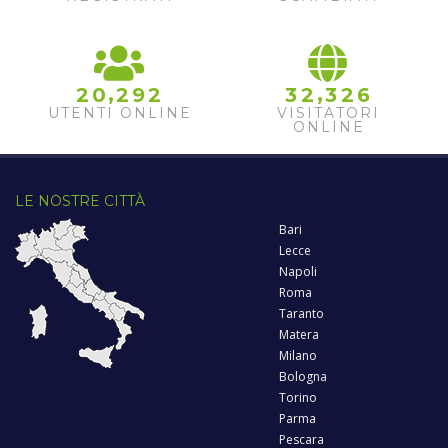
2
3
,
,
2
0
2
9
2
3
2
3
2
6
UTENTI ONLINE
VISITATORI
ONLINE
LE NOSTRE CITTÀ
Bari
Lecce
Napoli
Roma
Taranto
Matera
Milano
Bologna
Torino
Parma
Pescara