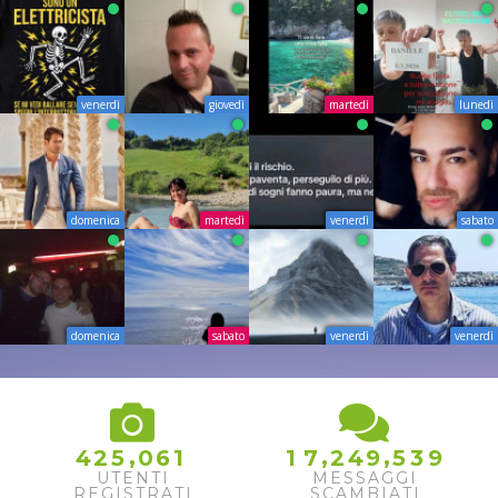
venerdì
giovedì
martedì
lunedì
domenica
martedì
venerdì
sabato
domenica
sabato
venerdì
venerdì
9
3
0
,
,
,
4
2
5
0
6
1
1
7
2
4
9
5
4
1
UTENTI
MESSAGGI
REGISTRATI
SCAMBIATI