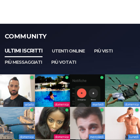
COMMUNITY
ULTIMI ISCRITTI
UTENTI ONLINE
PIÙ VISTI
PIÙ MESSAGGIATI
PIÙ VOTATI
sabato
domenica
martedì
domenica
domenica
domenica
mercoledì
lunedì