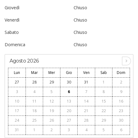
Giovedì
Chiuso
Venerdì
Chiuso
Sabato
Chiuso
Domenica
Chiuso
Agosto 2026
Lun
Mar
Mer
Gio
Ven
Sab
Dom
27
28
29
30
31
1
2
3
4
5
6
7
8
9
10
11
12
13
14
15
16
17
18
19
20
21
22
23
24
25
26
27
28
29
30
31
1
2
3
4
5
6