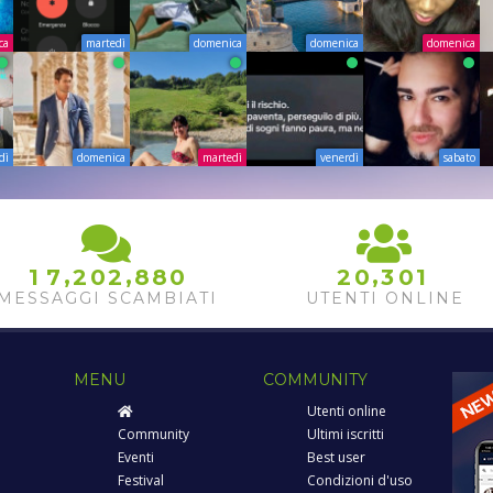
ca
martedì
domenica
domenica
domenica
dì
domenica
martedì
venerdì
sabato
,
,
,
0
1
7
2
0
2
8
8
2
0
3
0
1
1
MESSAGGI SCAMBIATI
UTENTI ONLINE
MENU
COMMUNITY
Utenti online
Community
Ultimi iscritti
Eventi
Best user
Festival
Condizioni d'uso