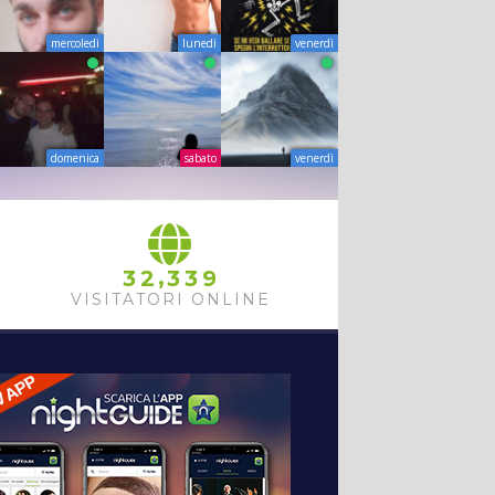
mercoledì
lunedì
venerdì
domenica
sabato
venerdì
,
3
2
3
3
9
VISITATORI ONLINE