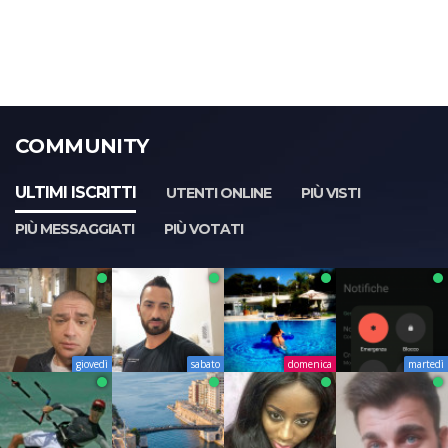
COMMUNITY
ULTIMI ISCRITTI
UTENTI ONLINE
PIÙ VISTI
PIÙ MESSAGGIATI
PIÙ VOTATI
giovedì
sabato
domenica
martedì