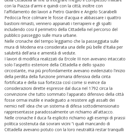
con la Piazza d'armi e quindi con la città; inoltre con
l'affidamento dei lavori a Pietro Giardini e Angelo Scarabelli
Pedocca fece colmare le fosse d'acqua e abbassare i quattro
bastioni rimasti, vennero appianati i terrapieni e gli spalti
includendo cosi il perimetro della Cittadella nel percorso del
pubblico passeggio sulle mura urbane.
Nelle cronache del tempo leggiamo che la passeggiata sulle
mura di Modena era considerata una delle più belle d'Italia per
salubrità dell'aria e amenità di vedute.
I lavori di modifica realizzati da Ercole III non avevano intaccato
solo l'aspetto esteriore della Cittadella e dello spazio
circostante, ma più profondamente avevano evidenziato l'inizio
della perdita della funzione primaria difensiva della cinta
fortificata e della sua fortezza così come si evince da
considerazioni dirette espresse dal duca nel 1792 circa la
convinzione che tutto sommato l'apparato difensivo della città
fosse ormai inutile e inadeguato a resistere agli assalti dei
nemici nell' idea che un sistema di difesa sottodimensionato
rappresentasse paradossalmente un richiamo all'attacco.
Nelle cronache il duca fa esplicito richiamo agli esempi di prassi
politica sostenuta dai sovrani vicini “i quali mancando di
Cittadella avevano potuto con la loro neutralità restar tranquilli