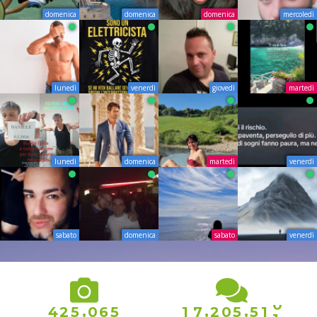
domenica
domenica
domenica
mercoledì
lunedì
venerdì
giovedì
martedì
lunedì
domenica
martedì
venerdì
sabato
domenica
sabato
venerdì
0
,
,
,
4
2
5
0
6
5
1
7
2
0
5
5
1
1