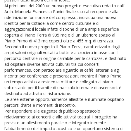
Ai primi anni del 2000 un nuovo progetto esecutivo redatto dall'
Arch. Manuela Francesca Panini finalizzato al recupero e alla
ridefinizione funzionale del complesso, individua una nuova
identità per la Cittadella come centro culturale e di
aggregazione: il locale infatti dispone di una ampia superficie
coperta al Piano Terra di 935 mq e di un ulteriore spazio al
Piano Primo di 413 mq coperti oltre a 455 mq. di terrazza.
Secondo il nuovo progetto Il Piano Terra, caratterizzato dagli
ampi saloni originali voltati a botte e a crociera in asse con il
percorso centrale in origine carrabile per le carrozze, è destinato
ad ospitare diverse attività culturali tra cui concerti,
performances, con particolare riguardo ai caffè letterari e agli
incontri per conferenze e presentazioni; mentre il Piano Primo
un tempo adibito a residenza militare e collegato al piano
sottostante per il tramite di una scala interna e di ascensori, è
destinato ad attività di ristorazione.
Le aree esterne opportunamente allestite e illuminate ospitano
percorsi d'arte e momenti di incontro.
Per rispondere alle esigenze di pubblico spettacolo
relativamente ai concerti e alle attività teatrali il progetto ha
previsto un allestimento parallelo e integrato inerente
l'abbattimento dell'impatto acustico e un opportuno sistema di