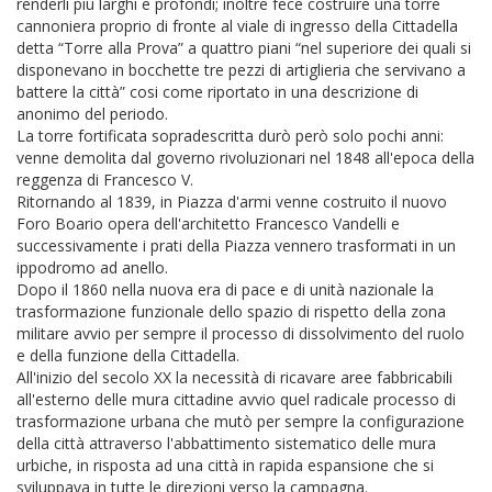
renderli più larghi e profondi; inoltre fece costruire una torre
cannoniera proprio di fronte al viale di ingresso della Cittadella
detta “Torre alla Prova” a quattro piani “nel superiore dei quali si
disponevano in bocchette tre pezzi di artiglieria che servivano a
battere la città” cosi come riportato in una descrizione di
anonimo del periodo.
La torre fortificata sopradescritta durò però solo pochi anni:
venne demolita dal governo rivoluzionari nel 1848 all'epoca della
reggenza di Francesco V.
Ritornando al 1839, in Piazza d'armi venne costruito il nuovo
Foro Boario opera dell'architetto Francesco Vandelli e
successivamente i prati della Piazza vennero trasformati in un
ippodromo ad anello.
Dopo il 1860 nella nuova era di pace e di unità nazionale la
trasformazione funzionale dello spazio di rispetto della zona
militare avvio per sempre il processo di dissolvimento del ruolo
e della funzione della Cittadella.
All'inizio del secolo XX la necessità di ricavare aree fabbricabili
all'esterno delle mura cittadine avvio quel radicale processo di
trasformazione urbana che mutò per sempre la configurazione
della città attraverso l'abbattimento sistematico delle mura
urbiche, in risposta ad una città in rapida espansione che si
sviluppava in tutte le direzioni verso la campagna.