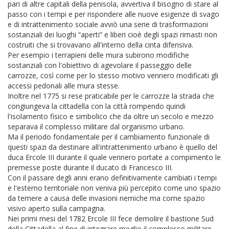
pari di altre capitali della penisola, avvertiva il bisogno di stare al
passo con i tempi e per rispondere alle nuove esigenze di svago
e di intrattenimento sociale avviò una serie di trasformazioni
sostanziali dei luoghi “aperti” e liberi cioè degli spazi rimasti non
costruiti che si trovavano all'interno della cinta difensiva.
Per esempio i terrapieni delle mura subirono modifiche
sostanziali con l'obiettivo di agevolare il passeggio delle
carrozze, così come per lo stesso motivo vennero modificati gli
accessi pedonali alle mura stesse.
Inoltre nel 1775 si rese praticabile per le carrozze la strada che
congiungeva la cittadella con la città rompendo quindi
l'isolamento fisico e simbolico che da oltre un secolo e mezzo
separava il complesso militare dal organismo urbano.
Ma il periodo fondamentale per il cambiamento funzionale di
questi spazi da destinare all'intrattenimento urbano è quello del
duca Ercole III durante il quale vennero portate a compimento le
premesse poste durante il ducato di Francesco III.
Con il passare degli anni erano definitivamente cambiati i tempi
e l'esterno territoriale non veniva più percepito come uno spazio
da temere a causa delle invasioni nemiche ma come spazio
visivo aperto sulla campagna.
Nei primi mesi del 1782 Ercole III fece demolire il bastione Sud
della Cittadella al fine di integrare meglio il complesso militare