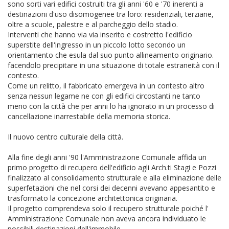
sono sorti vari edifici costruiti tra gli anni '60 e '70 inerenti a
destinazioni d'uso disomogenee tra loro: residenziali, terziarie,
oltre a scuole, palestre e al parcheggio dello stadio.
Interventi che hanno via via inserito e costretto l'edificio
superstite dell'ingresso in un piccolo lotto secondo un
orientamento che esula dal suo punto allineamento originario.
facendolo precipitare in una situazione di totale estraneità con il
contesto.
Come un relitto, il fabbricato emergeva in un contesto altro
senza nessun legame ne con gli edifici circostanti ne tanto
meno con la città che per anni lo ha ignorato in un processo di
cancellazione inarrestabile della memoria storica.
Il nuovo centro culturale della città.
Alla fine degli anni '90 l'Amministrazione Comunale affida un
primo progetto di recupero dell'edificio agli Arch.ti Stagi e Pozzi
finalizzato al consolidamento strutturale e alla eliminazione delle
superfetazioni che nel corsi dei decenni avevano appesantito e
trasformato la concezione architettonica originaria.
Il progetto comprendeva solo il recupero strutturale poiché l'
Amministrazione Comunale non aveva ancora individuato le
possibili destinazioni dell'immobile.