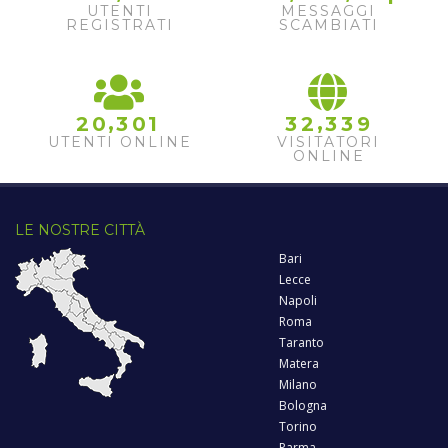
UTENTI
MESSAGGI
REGISTRATI
SCAMBIATI
,
,
2
0
3
0
1
3
2
3
3
9
UTENTI ONLINE
VISITATORI
ONLINE
LE NOSTRE CITTÀ
Bari
Lecce
Napoli
Roma
Taranto
Matera
Milano
Bologna
Torino
Parma