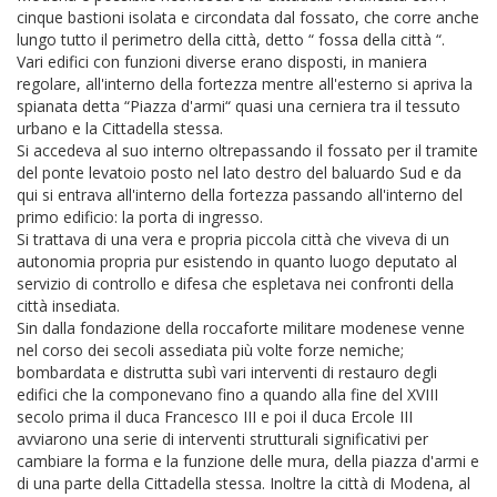
cinque bastioni isolata e circondata dal fossato, che corre anche
lungo tutto il perimetro della città, detto “ fossa della città “.
Vari edifici con funzioni diverse erano disposti, in maniera
regolare, all'interno della fortezza mentre all'esterno si apriva la
spianata detta “Piazza d'armi“ quasi una cerniera tra il tessuto
urbano e la Cittadella stessa.
Si accedeva al suo interno oltrepassando il fossato per il tramite
del ponte levatoio posto nel lato destro del baluardo Sud e da
qui si entrava all'interno della fortezza passando all'interno del
primo edificio: la porta di ingresso.
Si trattava di una vera e propria piccola città che viveva di un
autonomia propria pur esistendo in quanto luogo deputato al
servizio di controllo e difesa che espletava nei confronti della
città insediata.
Sin dalla fondazione della roccaforte militare modenese venne
nel corso dei secoli assediata più volte forze nemiche;
bombardata e distrutta subì vari interventi di restauro degli
edifici che la componevano fino a quando alla fine del XVIII
secolo prima il duca Francesco III e poi il duca Ercole III
avviarono una serie di interventi strutturali significativi per
cambiare la forma e la funzione delle mura, della piazza d'armi e
di una parte della Cittadella stessa. Inoltre la città di Modena, al