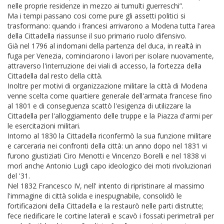
nelle proprie residenze in mezzo ai tumulti guerreschi”.
Ma i tempi passano cosi come pure gli assetti politici si
trasformano: quando i francesi arrivarono a Modena tutta l'area
della Cittadella riassunse il suo primario ruolo difensivo.
Già nel 1796 al indomani della partenza del duca, in realtà in
fuga per Venezia, cominciarono i lavori per isolare nuovamente,
attraverso l'interruzione dei viali di accesso, la fortezza della
Cittadella dal resto della città.
Inoltre per motivi di organizzazione militare la città di Modena
venne scelta come quartiere generale dell'armata francese fino
al 1801 e di conseguenza scattò l'esigenza di utilizzare la
Cittadella per l'alloggiamento delle truppe e la Piazza d'armi per
le esercitazioni militari.
Intorno al 1830 la Cittadella riconfermò la sua funzione militare
e carceraria nei confronti della città: un anno dopo nel 1831 vi
furono giustiziati Ciro Menotti e Vincenzo Borelli e nel 1838 vi
morì anche Antonio Lugli capo ideologico dei moti rivoluzionari
del '31.
Nel 1832 Francesco IV, nell' intento di ripristinare al massimo
l'immagine di città solida e inespugnabile, consolidò le
fortificazioni della Cittadella e la restaurò nelle parti distrutte;
fece riedificare le cortine laterali e scavò i fossati perimetrali per