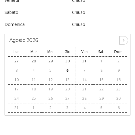
Venerdì
Chiuso
Sabato
Chiuso
Domenica
Chiuso
Agosto 2026
Lun
Mar
Mer
Gio
Ven
Sab
Dom
27
28
29
30
31
1
2
3
4
5
6
7
8
9
10
11
12
13
14
15
16
17
18
19
20
21
22
23
24
25
26
27
28
29
30
31
1
2
3
4
5
6