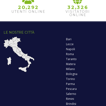
,
,
2
0
2
9
2
3
2
3
2
6
UTENTI ONLINE
VISITATORI
ONLINE
LE NOSTRE CITTÀ
Bari
Lecce
Napoli
Roma
Taranto
Matera
Milano
Bologna
Torino
Parma
Pescara
Salerno
Rimini
Brindisi