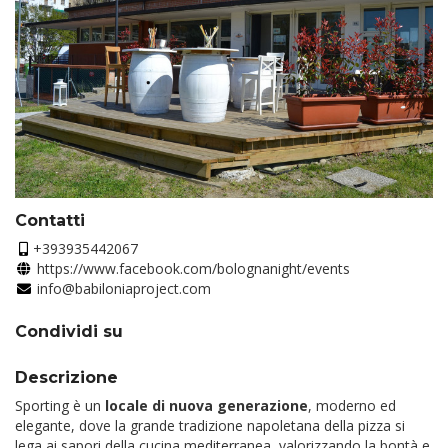
Contatti
+393935442067
https://www.facebook.com/bolognanight/events
info@babiloniaproject.com
Condividi su
Descrizione
Sporting è un
locale di nuova generazione
, moderno ed
elegante, dove la grande tradizione napoletana della pizza si
lega ai sapori della cucina mediterranea, valorizzando la bontà e