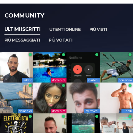
COMMUNITY
ULTIMI ISCRITTI
UTENTI ONLINE
PIÙ VISTI
PIÙ MESSAGGIATI
PIÙ VOTATI
sabato
domenica
martedì
domenica
domenica
domenica
mercoledì
lunedì