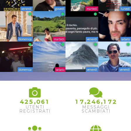
venerdì
giovedì
martedì
lunedì
domenica
martedì
venerdì
sabato
domenica
sabato
venerdì
venerdì
,
,
,
4
2
5
0
6
1
1
7
2
4
6
1
7
2
UTENTI
MESSAGGI
REGISTRATI
SCAMBIATI