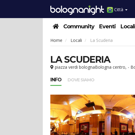
Città
Community
Eventi
Local
Home
Locali
La Scuderia
LA SCUDERIA
piazza verdi bolognaBologna centro, - B
INFO
DOVE SIAMO