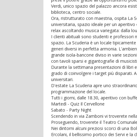
Verdi, unico spazio del palazzo ancora esis
biblioteca, centro sociale.
Ora,
ristrutturato con maestria, ospita La Sc
universitaria, spazio ideale per un aperiti
relax ascoltando musica variegata: dalla loun
I clienti abituali sono studenti e professo
spazio. La Scuderia è un locale tipicamente
generi diversi in perfetta armonia. L'ambien
grande isola-bancone diviso in varie sezioni: 
con tavoli sparsi e gigantografie di musicisti
Durante la settimana presentazioni di libri
grado di coinvolgere i target più disparati.
universitari.
D'estate La Scuderia apre uno straordinario 
programmazione del locale.
Tutti i giorni, dalle 18.30, aperitivo con buff
Martedì - Quiz Il Cervellone
Sabato - Party Night
Scendendo in via Zamboni vi troverete nella z
Proseguendo, troverete il Teatro Comunale e
Nei dintorni alcuni preziosi scorci di una B
Ercolani, il bellissimo portico dei Servi e l