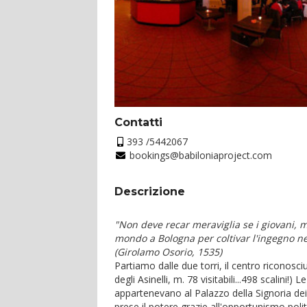
Contatti
393 /5442067
bookings@babiloniaproject.com
Descrizione
"Non deve recar meraviglia se i giovani, m
mondo a Bologna per coltivar l'ingegno nel
(Girolamo Osorio, 1535)
Partiamo dalle due torri, il centro riconosci
degli Asinelli, m. 78 visitabili...498 scalini!)
Le
appartenevano al Palazzo della Signoria dei
prese il potere grazie all'opportunismo polit