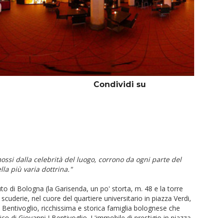
Condividi su
ossi dalla celebrità del luogo, corrono da ogni parte del
la più varia dottrina."
uto di Bologna (la Garisenda, un po' storta, m. 48 e la torre
 scuderie, nel cuore del quartiere universitario in piazza Verdi,
 Bentivoglio, ricchissima e storica famiglia bolognese che
ico di Giovanni I Bentivoglio. L'immobile di prestigio in piazza