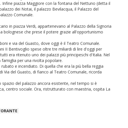
. Infine piazza Maggiore con la fontana del Nettuno (detta il
o palazzo dei Notai, il palazzo Bevilacqua, il Palazzo del
 palazzo Comunale.
itario in piazza Verdi, appartenevano al Palazzo della Signoria
lia bolognese che prese il potere grazie all'opportunismo
mboni e via del Guasto, dove oggi è il Teatro Comunale.
i II Bentivoglio spese oltre tre miliardi di lire d'oggi per
tti era ritenuto uno dei palazzi più principeschi d'Italia. Nel
 famiglia per una rivolta popolare.
rubato e incendiato. Di quella che era la più bella reggia
e di Via del Guasto, di fianco al Teatro Comunale, ricorda
co spazio del palazzo ancora esistente, nel tempo si è
ca, centro sociale. Ora, ristrutturato con maestria, ospita La
TORANTE