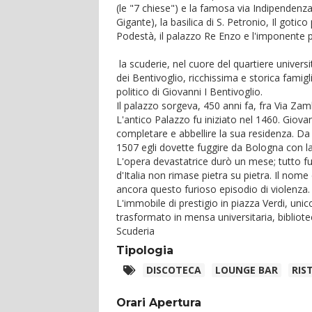
(le "7 chiese") e la famosa via Indipendenza
Gigante), la basilica di S. Petronio, Il gotic
Podestà, il palazzo Re Enzo e l'imponente
la scuderie, nel cuore del quartiere univers
dei Bentivoglio, ricchissima e storica famig
politico di Giovanni I Bentivoglio.
Il palazzo sorgeva, 450 anni fa, fra Via Za
L'antico Palazzo fu iniziato nel 1460. Giovann
completare e abbellire la sua residenza. Da tu
1507 egli dovette fuggire da Bologna con la
L'opera devastatrice durò un mese; tutto fu 
d'Italia non rimase pietra su pietra. Il nom
ancora questo furioso episodio di violenza.
L'immobile di prestigio in piazza Verdi, uni
trasformato in mensa universitaria, bibliote
Scuderia
Tipologia
DISCOTECA
LOUNGE BAR
RIS
Orari Apertura