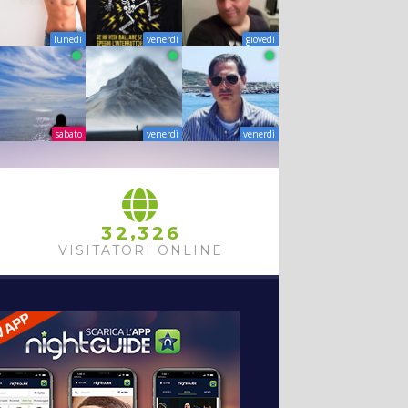
lunedì
venerdì
giovedì
sabato
venerdì
venerdì
,
3
2
3
2
6
VISITATORI ONLINE