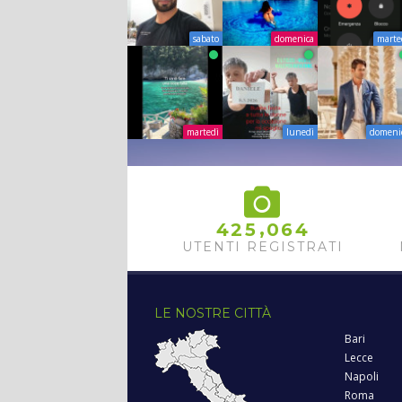
sabato
domenica
marte
martedì
lunedì
domeni
,
4
2
5
0
6
4
UTENTI REGISTRATI
LE NOSTRE CITTÀ
Bari
Lecce
Napoli
Roma