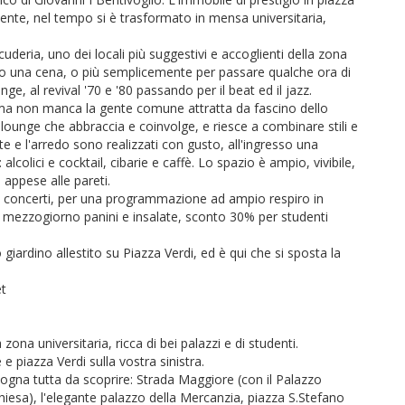
tente, nel tempo si è trasformato in mensa universitaria,
uderia, uno dei locali più suggestivi e accoglienti della zona
vo o una cena, o più semplicemente per passare qualche ora di
ge, al revival '70 e '80 passando per il beat ed il jazz.
ri ma non manca la gente comune attratta da fascino dello
 lounge che abbraccia e coinvolge, e riesce a combinare stili e
te e l'arredo sono realizzati con gusto, all'ingresso una
alcolici e cocktail, cibarie e caffè. Lo spazio è ampio, vivibile,
 appese alle pareti.
 e concerti, per una programmazione ad ampio respiro in
 A mezzogiorno panini e insalate, sconto 30% per studenti
giardino allestito su Piazza Verdi, ed è qui che si sposta la
et
ona universitaria, ricca di bei palazzi e di studenti.
 piazza Verdi sulla vostra sinistra.
ologna tutta da scoprire: Strada Maggiore (con il Palazzo
a chiesa), l'elegante palazzo della Mercanzia, piazza S.Stefano