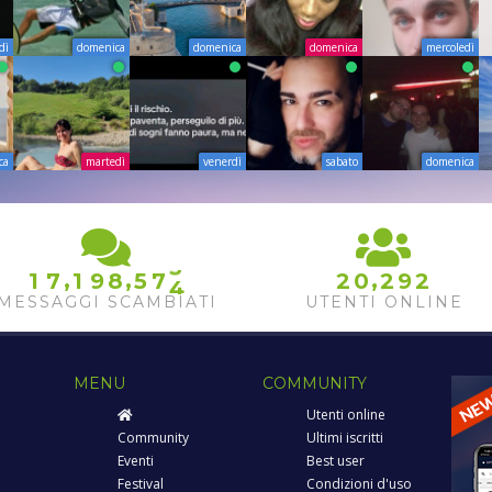
dì
domenica
domenica
domenica
mercoledì
ca
martedì
venerdì
sabato
domenica
3
4
,
,
,
1
7
1
9
8
5
7
2
0
2
9
2
5
MESSAGGI SCAMBIATI
UTENTI ONLINE
MENU
COMMUNITY
Utenti online
Community
Ultimi iscritti
Eventi
Best user
Festival
Condizioni d'uso