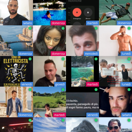
sabato
domenica
martedì
domenica
domenica
domenica
mercoledì
lunedì
venerdì
giovedì
martedì
lunedì
domenica
martedì
venerdì
sabato