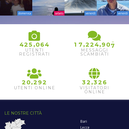
domenica
sabato
venerdì
venerdì
6
7
,
,
,
4
2
5
0
6
4
1
7
2
2
4
9
0
8
UTENTI
MESSAGGI
REGISTRATI
SCAMBIATI
,
,
2
0
2
9
2
3
2
3
2
6
UTENTI ONLINE
VISITATORI
ONLINE
LE NOSTRE CITTÀ
Bari
Lecce