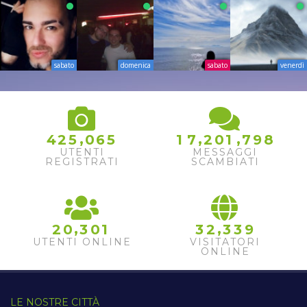
sabato
domenica
sabato
venerdì
8
,
,
,
4
2
5
0
6
5
1
7
2
0
1
7
9
9
UTENTI
MESSAGGI
REGISTRATI
SCAMBIATI
,
,
2
0
3
0
1
3
2
3
3
9
UTENTI ONLINE
VISITATORI
ONLINE
LE NOSTRE CITTÀ