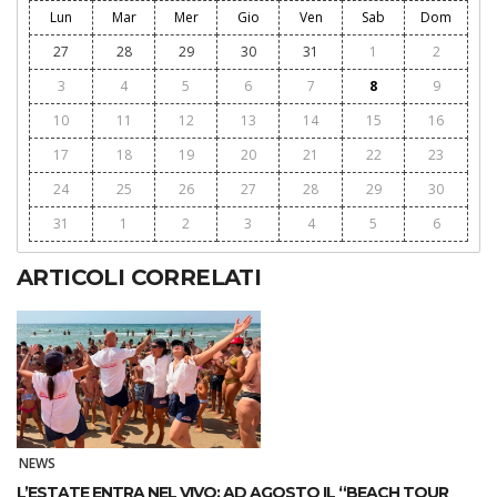
Lun
Mar
Mer
Gio
Ven
Sab
Dom
27
28
29
30
31
1
2
3
4
5
6
7
8
9
10
11
12
13
14
15
16
17
18
19
20
21
22
23
24
25
26
27
28
29
30
31
1
2
3
4
5
6
ARTICOLI CORRELATI
NEWS
L’ESTATE ENTRA NEL VIVO: AD AGOSTO IL “BEACH TOUR