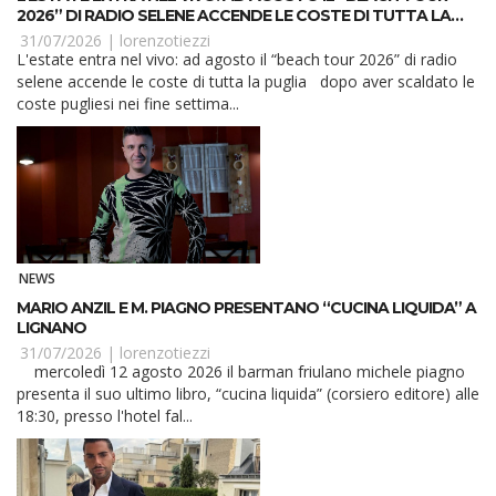
2026” DI RADIO SELENE ACCENDE LE COSTE DI TUTTA LA
PUGLIA
31/07/2026 |
lorenzotiezzi
L'estate entra nel vivo: ad agosto il “beach tour 2026” di radio
selene accende le coste di tutta la puglia dopo aver scaldato le
coste pugliesi nei fine settima...
NEWS
MARIO ANZIL E M. PIAGNO PRESENTANO “CUCINA LIQUIDA” A
LIGNANO
31/07/2026 |
lorenzotiezzi
mercoledì 12 agosto 2026 il barman friulano michele piagno
presenta il suo ultimo libro, “cucina liquida” (corsiero editore) alle
18:30, presso l'hotel fal...