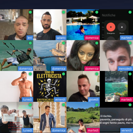
Ieri
sabato
domenica
martedì
domenica
domenica
domenica
mercoledì
lunedì
venerdì
giovedì
martedì
lunedì
domenica
martedì
venerdì