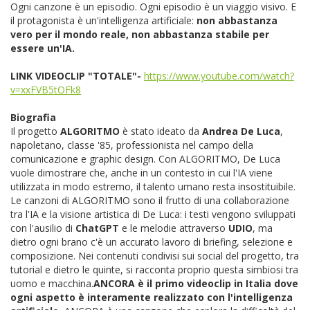
Ogni canzone è un episodio. Ogni episodio è un viaggio visivo. E
il protagonista è un'intelligenza artificiale:
non abbastanza
vero per il mondo reale,
non abbastanza stabile per
essere un'IA.
LINK VIDEOCLIP "TOTALE"-
https://www.youtube.com/watch?
v=xxFVB5tOFk8
Biografia
Il progetto
ALGORITMO
è stato ideato da
Andrea De Luca
,
napoletano, classe '85, professionista nel campo della
comunicazione e graphic design. Con ALGORITMO, De Luca
vuole dimostrare che, anche in un contesto in cui l'IA viene
utilizzata in modo estremo, il talento umano resta insostituibile.
Le canzoni di ALGORITMO sono il frutto di una collaborazione
tra l'IA e la visione artistica di De Luca: i testi vengono sviluppati
con l'ausilio di
ChatGPT
e le melodie attraverso
UDIO
, ma
dietro ogni brano c'è un accurato lavoro di briefing, selezione e
composizione. Nei contenuti condivisi sui social del progetto, tra
tutorial e dietro le quinte, si racconta proprio questa simbiosi tra
uomo e macchina.
ANCORA è il primo videoclip in Italia dove
ogni aspetto è interamente realizzato con l'intelligenza