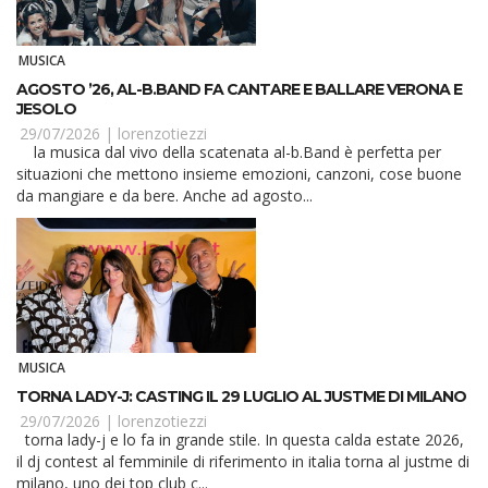
MUSICA
AGOSTO ’26, AL-B.BAND FA CANTARE E BALLARE VERONA E
JESOLO
29/07/2026 |
lorenzotiezzi
la musica dal vivo della scatenata al-b.Band è perfetta per
situazioni che mettono insieme emozioni, canzoni, cose buone
da mangiare e da bere. Anche ad agosto...
MUSICA
TORNA LADY-J: CASTING IL 29 LUGLIO AL JUSTME DI MILANO
29/07/2026 |
lorenzotiezzi
torna lady-j e lo fa in grande stile. In questa calda estate 2026,
il dj contest al femminile di riferimento in italia torna al justme di
milano, uno dei top club c...