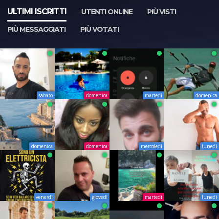
ULTIMI ISCRITTI
UTENTI ONLINE
PIÙ VISTI
PIÙ MESSAGGIATI
PIÙ VOTATI
sabato
domenica
martedì
domenica
domenica
domenica
mercoledì
lunedì
venerdì
giovedì
martedì
lunedì