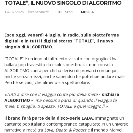
TOTALE”, IL NUOVO SINGOLO DI ALGORITMO
04/07/2025 |
lorenzotiezzi
9695
MUSICA
Esce oggi, venerdì 4 luglio, in radio, sulle piattaforme
digitali e in tutti i digital stores “TOTALE”, il nuovo
singolo di ALGORITMO.
“TOTALE” è un inno al fallimento vissuto con orgoglio. Una
ballata pop travestita da esplosione: brucia, non consola.
ALGORITMO canta per chi ha deciso di provarci comunque,
anche senza mezzi, anche sapendo che potrebbe andare male.
Perché se cadi, che almeno sia spettacolare.
«Tutti a dire che il viaggio conta più della meta
- dichiara
ALGORITMO -
ma nessuno parla di quando il viaggio fa
male, ti spoglia, ti spezza. TOTALE è quel viaggio lì.»
Il brano farà parte della disco-serie
LADA.
immaginate un
cantante pop italiano contemporaneo catapultato in un universo
narrativo a metà tra
Love, Death & Robots
e il mondo Marvel.