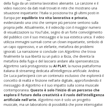
della fuga da un sistema lavorativo alienante. La canzone e il
video nascono da dati reali trovati in rete che mostrano una
situazione inquietante: l'Italia si posiziona tra gli ultimi posti in
Europa per
equilibrio tra vita lavorativa e privata
,
evidenziando una crisi che sempre più persone sentono sulla
propria pelle. Attualmente, è il videoclip con il maggior numero
di visualizzazioni su YouTube, segno di un forte coinvolgimento
del pubblico con il suo messaggio e la sua estetica unica. Il video
utilizza immagini surreali come un clown inquietante, simbolo di
un capo oppressivo, e un elefante, metafora dei problemi
ignorati. La narrazione si conclude con Algoritmo che trova
finalmente la sua libertà su un palco a Ibiza, che diventa la
metafora della fuga e del lasciarsi andare alla spensieratezza.
Algoritmo sarà protagonista su
AI PLAY
, la nuova piattaforma
italiana di streaming dedicata all'intelligenza artificiale. Andrea
De Luca parteciperà con un contenuto esclusivo che esplorerà il
concetto di realtà e finzione nell'arte digitale, approfondendo il
messaggio di Algoritmo e il suo impatto sulla scena musicale
contemporanea.
Questo è solo l'inizio di un percorso che
esplora il futuro della creatività e il ruolo dell'intelligenza
artificiale nell'arte.
Algoritmo non è solo un progetto
musicale, ma un laboratorio di possibilità che pone interrogativi