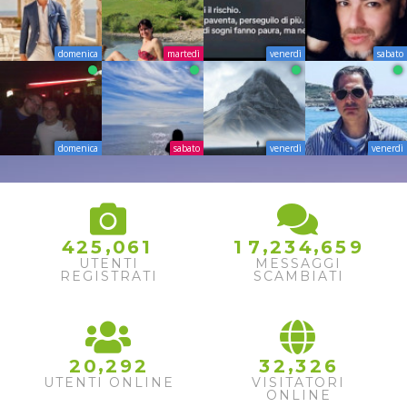
domenica
martedì
venerdì
sabato
domenica
sabato
venerdì
venerdì
,
,
,
4
2
5
0
6
1
1
7
2
3
4
6
5
9
UTENTI
MESSAGGI
REGISTRATI
SCAMBIATI
,
,
2
0
2
9
2
3
2
3
2
6
UTENTI ONLINE
VISITATORI
ONLINE