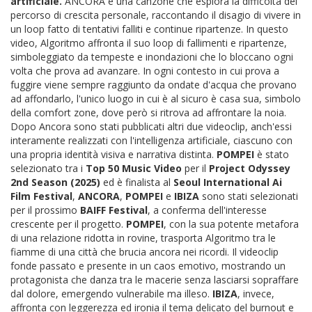
artificiale.
ANCORA è una canzone che esplora la difficoltà del
percorso di crescita personale, raccontando il disagio di vivere in
un loop fatto di tentativi falliti e continue ripartenze. In questo
video, Algoritmo affronta il suo loop di fallimenti e ripartenze,
simboleggiato da tempeste e inondazioni che lo bloccano ogni
volta che prova ad avanzare. In ogni contesto in cui prova a
fuggire viene sempre raggiunto da ondate d'acqua che provano
ad affondarlo, l'unico luogo in cui è al sicuro è casa sua, simbolo
della comfort zone, dove però si ritrova ad affrontare la noia.
Dopo Ancora sono stati pubblicati altri due videoclip, anch'essi
interamente realizzati con l'intelligenza artificiale, ciascuno con
una propria identità visiva e narrativa distinta.
POMPEI
è stato
selezionato tra i
Top 50 Music Video
per il
Project Odyssey
2nd Season (2025)
ed è finalista al
Seoul International Ai
Film Festival
,
ANCORA
,
POMPEI
e
IBIZA
sono stati selezionati
per il prossimo
BAIFF Festival
, a conferma dell'interesse
crescente per il progetto.
POMPEI
, con la sua potente metafora
di una relazione ridotta in rovine, trasporta Algoritmo tra le
fiamme di una città che brucia ancora nei ricordi. Il videoclip
fonde passato e presente in un caos emotivo, mostrando un
protagonista che danza tra le macerie senza lasciarsi sopraffare
dal dolore, emergendo vulnerabile ma illeso.
IBIZA
, invece,
affronta con leggerezza ed ironia il tema delicato del burnout e