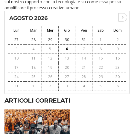
sul nostro rapporto con la tecnologia e su come essa possa
amplificare il processo creativo umano.
AGOSTO 2026
Lun
Mar
Mer
Gio
Ven
Sab
Dom
27
28
29
30
31
1
2
3
4
5
6
7
8
9
10
11
12
13
14
15
16
17
18
19
20
21
22
23
24
25
26
27
28
29
30
31
1
2
3
4
5
6
ARTICOLI CORRELATI