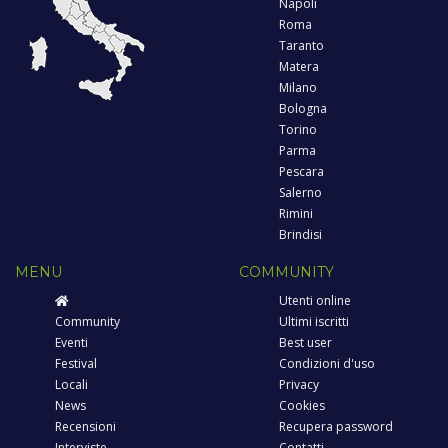
Napoli
Roma
Taranto
Matera
Milano
Bologna
Torino
Parma
Pescara
Salerno
Rimini
Brindisi
MENU
COMMUNITY
Utenti online
Community
Ultimi iscritti
Eventi
Best user
Festival
Condizioni d'uso
Locali
Privacy
News
Cookies
Recensioni
Recupera password
Interviste
Contatti