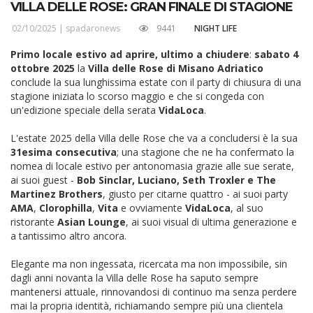
VILLA DELLE ROSE: GRAN FINALE DI STAGIONE
02/10/2025 |
spadaronews
9441
NIGHT LIFE
Primo locale estivo ad aprire, ultimo a chiudere
:
sabato 4
ottobre 2025
la
Villa delle Rose di Misano Adriatico
conclude la sua lunghissima estate con il party di chiusura di una
stagione iniziata lo scorso maggio e che si congeda con
un'edizione speciale della serata
VidaLoca
.
L'estate 2025 della Villa delle Rose che va a concludersi è la sua
31esima consecutiva
; una stagione che ne ha confermato la
nomea di locale estivo per antonomasia grazie alle sue serate,
ai suoi guest -
Bob Sinclar, Luciano, Seth Troxler e The
Martinez Brothers
, giusto per citarne quattro - ai suoi party
AMA
,
Clorophilla
,
Vita
e ovviamente
VidaLoca
, al suo
ristorante
Asian Lounge
, ai suoi visual di ultima generazione e
a tantissimo altro ancora.
Elegante ma non ingessata, ricercata ma non impossibile, sin
dagli anni novanta la Villa delle Rose ha saputo sempre
mantenersi attuale, rinnovandosi di continuo ma senza perdere
mai la propria identità, richiamando sempre più una clientela