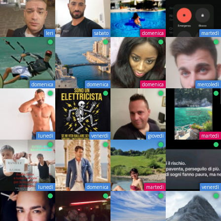
Ieri
sabato
domenica
martedì
domenica
domenica
domenica
mercoledì
lunedì
venerdì
giovedì
martedì
lunedì
domenica
martedì
venerdì