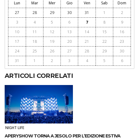
Lun
Mar
Mer
Gio
Ven
Sab
Dom
27
28
29
30
31
1
2
3
4
5
6
7
8
9
10
11
12
13
14
15
16
17
18
19
20
21
22
23
24
25
26
27
28
29
30
31
1
2
3
4
5
6
ARTICOLI CORRELATI
NIGHT LIFE
APERYSHOW TORNA A JESOLO PER L’EDIZIONE ESTIVA