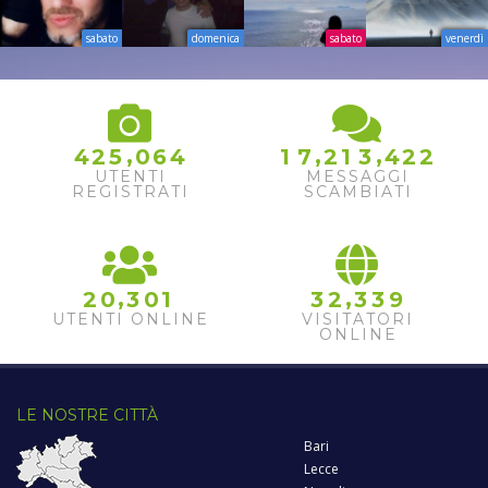
sabato
domenica
sabato
venerdì
2
,
,
,
4
2
5
0
6
4
1
7
2
1
3
4
2
3
UTENTI
MESSAGGI
4
REGISTRATI
SCAMBIATI
,
,
2
0
3
0
1
3
2
3
3
9
UTENTI ONLINE
VISITATORI
ONLINE
LE NOSTRE CITTÀ
Bari
Lecce