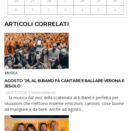
24
25
26
27
28
29
30
31
1
2
3
4
5
6
ARTICOLI CORRELATI
MUSICA
AGOSTO ’26, AL-B.BAND FA CANTARE E BALLARE VERONA E
JESOLO
29/07/2026 |
lorenzotiezzi
la musica dal vivo della scatenata al-b.Band è perfetta per
situazioni che mettono insieme emozioni, canzoni, cose buone
da mangiare e da bere. Anche ad agosto...