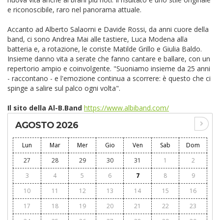
e riconoscibile, raro nel panorama attuale.
Accanto ad Alberto Salaorni e Davide Rossi, da anni cuore della
band, ci sono Andrea Mai alle tastiere, Luca Modena alla
batteria e, a rotazione, le coriste Matilde Grillo e Giulia Baldo.
Insieme danno vita a serate che fanno cantare e ballare, con un
repertorio ampio e coinvolgente. "Suoniamo insieme da 25 anni
- raccontano - e l'emozione continua a scorrere: è questo che ci
spinge a salire sul palco ogni volta".
Il sito della Al-B.Band
https://www.albiband.com/
AGOSTO 2026
Lun
Mar
Mer
Gio
Ven
Sab
Dom
27
28
29
30
31
1
2
3
4
5
6
7
8
9
10
11
12
13
14
15
16
17
18
19
20
21
22
23