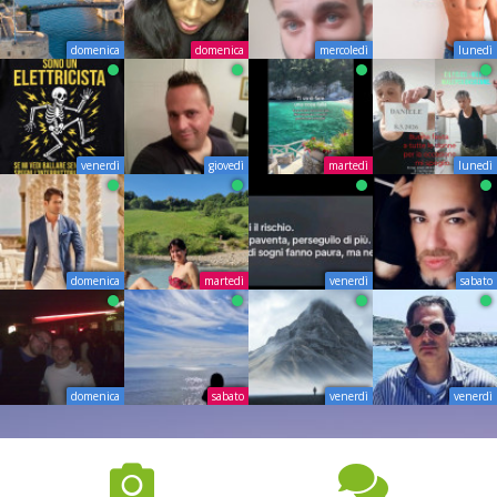
domenica
domenica
mercoledì
lunedì
venerdì
giovedì
martedì
lunedì
domenica
martedì
venerdì
sabato
domenica
sabato
venerdì
venerdì