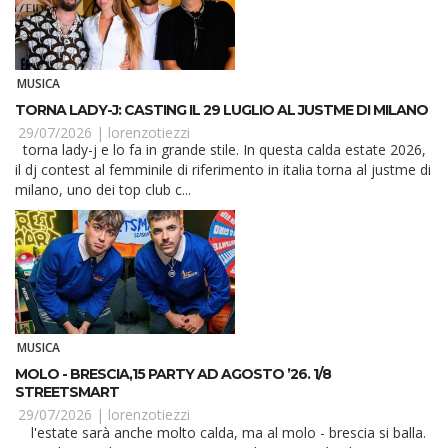
MUSICA
TORNA LADY-J: CASTING IL 29 LUGLIO AL JUSTME DI MILANO
29/07/2026 |
lorenzotiezzi
torna lady-j e lo fa in grande stile. In questa calda estate 2026,
il dj contest al femminile di riferimento in italia torna al justme di
milano, uno dei top club c...
MUSICA
MOLO - BRESCIA,15 PARTY AD AGOSTO ’26. 1/8
STREETSMART
29/07/2026 |
lorenzotiezzi
l'estate sarà anche molto calda, ma al molo - brescia si balla.