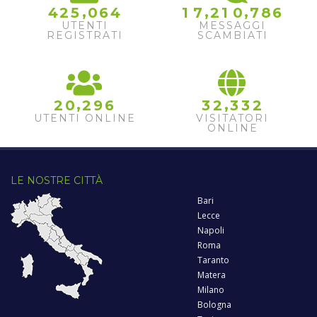
,
,
,
4
2
5
0
6
4
1
7
2
1
0
7
8
6
UTENTI
MESSAGGI
REGISTRATI
SCAMBIATI
,
,
2
0
2
9
6
3
2
3
3
2
UTENTI ONLINE
VISITATORI
ONLINE
LE NOSTRE CITTÀ
Bari
Lecce
Napoli
Roma
Taranto
Matera
Milano
Bologna