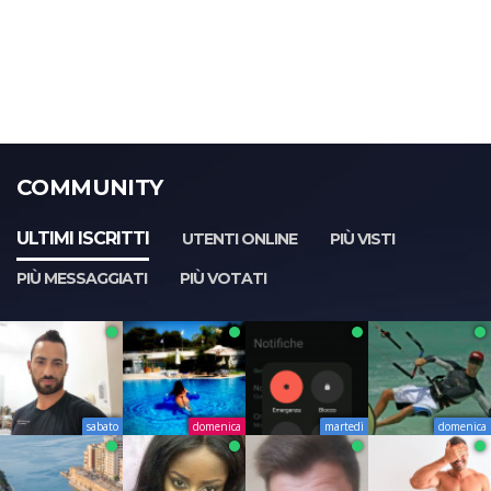
COMMUNITY
ULTIMI ISCRITTI
UTENTI ONLINE
PIÙ VISTI
PIÙ MESSAGGIATI
PIÙ VOTATI
sabato
domenica
martedì
domenica