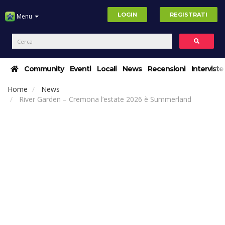
LOGIN
REGISTRATI
Menu
Community
Eventi
Locali
News
Recensioni
Interviste
Home
News
River Garden – Cremona l’estate 2026 è Summerland