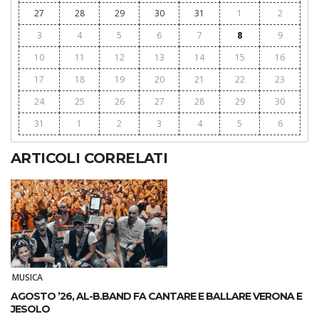
27
28
29
30
31
1
2
3
4
5
6
7
8
9
10
11
12
13
14
15
16
17
18
19
20
21
22
23
24
25
26
27
28
29
30
31
1
2
3
4
5
6
ARTICOLI CORRELATI
MUSICA
AGOSTO ’26, AL-B.BAND FA CANTARE E BALLARE VERONA E
JESOLO