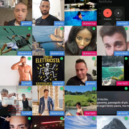
giovedì
sabato
domenica
martedì
domenica
domenica
domenica
mercoledì
lunedì
venerdì
giovedì
martedì
lunedì
domenica
martedì
venerdì