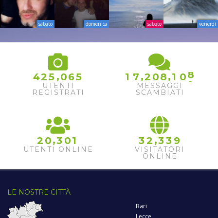
sabato
domenica
sabato
venerdì
8
,
,
,
4
2
5
0
6
5
1
7
2
0
8
1
0
9
UTENTI
MESSAGGI
REGISTRATI
SCAMBIATI
,
,
2
0
3
0
1
3
2
3
3
9
UTENTI ONLINE
VISITATORI
ONLINE
LE NOSTRE CITTÀ
Bari
Lecce