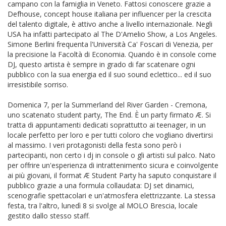
campano con la famiglia in Veneto. Fattosi conoscere grazie a
Defhouse, concept house italiana per influencer per la crescita
del talento digitale, è attivo anche a livello internazionale. Negli
USA ha infatti partecipato al The D'Amelio Show, a Los Angeles.
Simone Berlini frequenta l'Università Ca' Foscari di Venezia, per
la precisione la Facoltà di Economia. Quando è in console come
DJ, questo artista è sempre in grado di far scatenare ogni
pubblico con la sua energia ed il suo sound eclettico... ed il suo
irresistibile sorriso.
Domenica 7, per la Summerland del River Garden - Cremona,
uno scatenato student party, The End. È un party firmato Æ. Si
tratta di appuntamenti dedicati soprattutto ai teenager, in un
locale perfetto per loro e per tutti coloro che vogliano divertirsi
al massimo. I veri protagonisti della festa sono però i
partecipanti, non certo i dj in console o gli artisti sul palco. Nato
per offrire un'esperienza di intrattenimento sicura e coinvolgente
ai più giovani, il format Æ Student Party ha saputo conquistare il
pubblico grazie a una formula collaudata: DJ set dinamici,
scenografie spettacolari e un'atmosfera elettrizzante. La stessa
festa, tra l'altro, lunedì 8 si svolge al MOLO Brescia, locale
gestito dallo stesso staff.