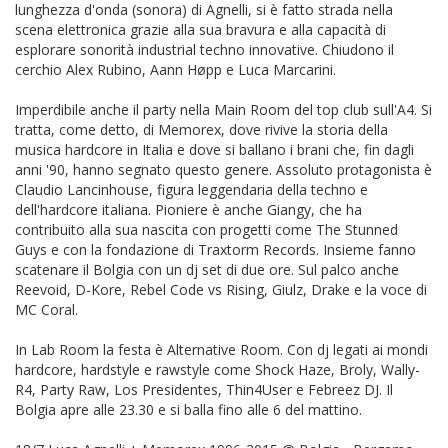
lunghezza d'onda (sonora) di Agnelli, si è fatto strada nella
scena elettronica grazie alla sua bravura e alla capacità di
esplorare sonorità industrial techno innovative. Chiudono il
cerchio Alex Rubino, Aann Høpp e Luca Marcarini.
Imperdibile anche il party nella Main Room del top club sull'A4. Si
tratta, come detto, di Memorex, dove rivive la storia della
musica hardcore in Italia e dove si ballano i brani che, fin dagli
anni '90, hanno segnato questo genere. Assoluto protagonista è
Claudio Lancinhouse, figura leggendaria della techno e
dell'hardcore italiana. Pioniere è anche Giangy, che ha
contribuito alla sua nascita con progetti come The Stunned
Guys e con la fondazione di Traxtorm Records. Insieme fanno
scatenare il Bolgia con un dj set di due ore. Sul palco anche
Reevoid, D-Kore, Rebel Code vs Rising, Giulz, Drake e la voce di
MC Coral.
In Lab Room la festa è Alternative Room. Con dj legati ai mondi
hardcore, hardstyle e rawstyle come Shock Haze, Broly, Wally-
R4, Party Raw, Los Presidentes, Thin4User e Febreez DJ. Il
Bolgia apre alle 23.30 e si balla fino alle 6 del mattino.