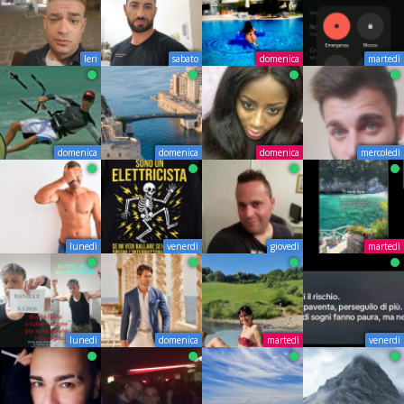
Ieri
sabato
domenica
martedì
domenica
domenica
domenica
mercoledì
lunedì
venerdì
giovedì
martedì
lunedì
domenica
martedì
venerdì