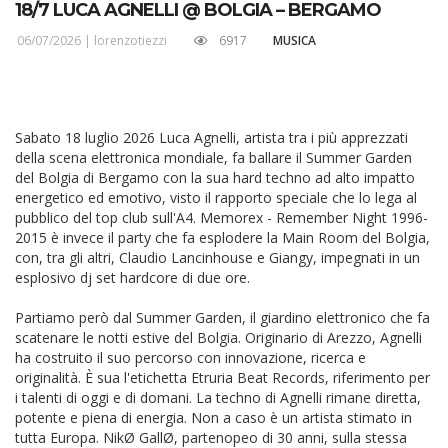
18/7 LUCA AGNELLI @ BOLGIA – BERGAMO
06/07/2026 |
lorenzotiezzi
6917
MUSICA
Sabato 18 luglio 2026 Luca Agnelli, artista tra i più apprezzati
della scena elettronica mondiale, fa ballare il Summer Garden
del Bolgia di Bergamo con la sua hard techno ad alto impatto
energetico ed emotivo, visto il rapporto speciale che lo lega al
pubblico del top club sull'A4. Memorex - Remember Night 1996-
2015 è invece il party che fa esplodere la Main Room del Bolgia,
con, tra gli altri, Claudio Lancinhouse e Giangy, impegnati in un
esplosivo dj set hardcore di due ore.
Partiamo però dal Summer Garden, il giardino elettronico che fa
scatenare le notti estive del Bolgia. Originario di Arezzo, Agnelli
ha costruito il suo percorso con innovazione, ricerca e
originalità. È sua l'etichetta Etruria Beat Records, riferimento per
i talenti di oggi e di domani. La techno di Agnelli rimane diretta,
potente e piena di energia. Non a caso è un artista stimato in
tutta Europa. NikØ GallØ, partenopeo di 30 anni, sulla stessa