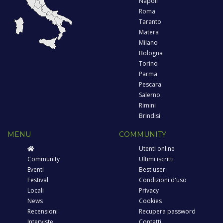
Napoli
Roma
Taranto
Matera
Milano
Bologna
Torino
Parma
Pescara
Salerno
Rimini
Brindisi
MENU
COMMUNITY
Utenti online
Community
Ultimi iscritti
Eventi
Best user
Festival
Condizioni d'uso
Locali
Privacy
News
Cookies
Recensioni
Recupera password
Interviste
Contatti