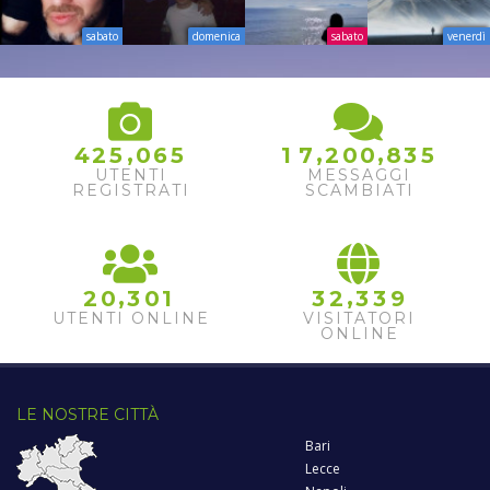
sabato
domenica
sabato
venerdì
5
,
,
,
4
2
5
0
6
5
1
7
2
0
0
8
3
6
UTENTI
MESSAGGI
REGISTRATI
SCAMBIATI
,
,
2
0
3
0
1
3
2
3
3
9
UTENTI ONLINE
VISITATORI
ONLINE
LE NOSTRE CITTÀ
Bari
Lecce