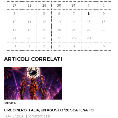
27
28
29
30
31
1
2
3
4
5
6
7
8
9
10
11
12
13
14
15
16
17
18
19
20
21
22
23
24
25
26
27
28
29
30
31
1
2
3
4
5
6
ARTICOLI CORRELATI
MUSICA
CIRCO NERO ITALIA, UN AGOSTO ’26 SCATENATO
03/08/2026 |
lorenzotiezzi