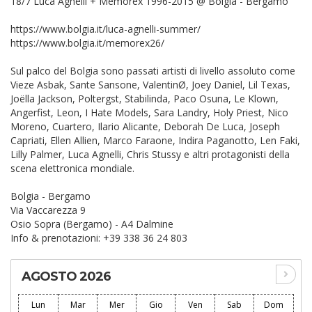
18/7 Luca Agnelli + Memorex 1996-2015 @ Bolgia - Bergamo
https://www.bolgia.it/luca-agnelli-summer/
https://www.bolgia.it/memorex26/
Sul palco del Bolgia sono passati artisti di livello assoluto come
Vieze Asbak, Sante Sansone, ValentinØ, Joey Daniel, Lil Texas,
Joëlla Jackson, Poltergst, Stabilinda, Paco Osuna, Le Klown,
Angerfist, Leon, I Hate Models, Sara Landry, Holy Priest, Nico
Moreno, Cuartero, Ilario Alicante, Deborah De Luca, Joseph
Capriati, Ellen Allien, Marco Faraone, Indira Paganotto, Len Faki,
Lilly Palmer, Luca Agnelli, Chris Stussy e altri protagonisti della
scena elettronica mondiale.
Bolgia - Bergamo
Via Vaccarezza 9
Osio Sopra (Bergamo) - A4 Dalmine
Info & prenotazioni: +39 338 36 24 803
AGOSTO 2026
Lun
Mar
Mer
Gio
Ven
Sab
Dom