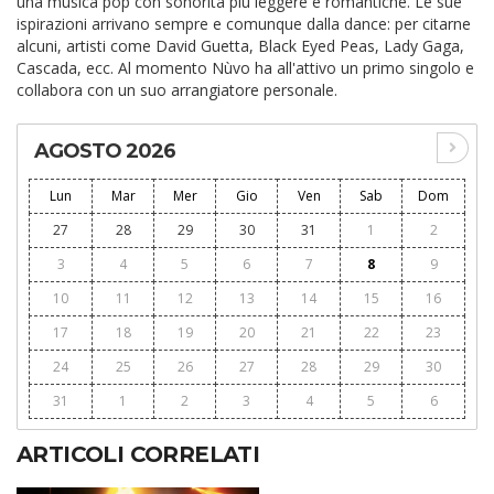
una musica pop con sonorità più leggere e romantiche. Le sue
ispirazioni arrivano sempre e comunque dalla dance: per citarne
alcuni, artisti come David Guetta, Black Eyed Peas, Lady Gaga,
Cascada, ecc. Al momento Nùvo ha all'attivo un primo singolo e
collabora con un suo arrangiatore personale.
AGOSTO 2026
Lun
Mar
Mer
Gio
Ven
Sab
Dom
27
28
29
30
31
1
2
3
4
5
6
7
8
9
10
11
12
13
14
15
16
17
18
19
20
21
22
23
24
25
26
27
28
29
30
31
1
2
3
4
5
6
ARTICOLI CORRELATI