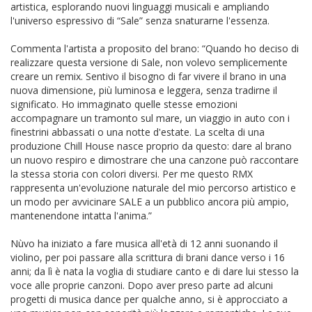
artistica, esplorando nuovi linguaggi musicali e ampliando
l'universo espressivo di “Sale” senza snaturarne l'essenza.
Commenta l'artista a proposito del brano: “Quando ho deciso di
realizzare questa versione di Sale, non volevo semplicemente
creare un remix. Sentivo il bisogno di far vivere il brano in una
nuova dimensione, più luminosa e leggera, senza tradirne il
significato. Ho immaginato quelle stesse emozioni
accompagnare un tramonto sul mare, un viaggio in auto con i
finestrini abbassati o una notte d'estate. La scelta di una
produzione Chill House nasce proprio da questo: dare al brano
un nuovo respiro e dimostrare che una canzone può raccontare
la stessa storia con colori diversi. Per me questo RMX
rappresenta un'evoluzione naturale del mio percorso artistico e
un modo per avvicinare SALE a un pubblico ancora più ampio,
mantenendone intatta l'anima.”
Nùvo ha iniziato a fare musica all'età di 12 anni suonando il
violino, per poi passare alla scrittura di brani dance verso i 16
anni; da lì è nata la voglia di studiare canto e di dare lui stesso la
voce alle proprie canzoni. Dopo aver preso parte ad alcuni
progetti di musica dance per qualche anno, si è approcciato a