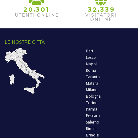
,
,
2
0
3
0
1
3
2
3
3
9
UTENTI ONLINE
VISITATORI
ONLINE
LE NOSTRE CITTÀ
Bari
Lecce
Napoli
Roma
Taranto
Matera
Milano
Bologna
Torino
Parma
Pescara
Salerno
Rimini
Brindisi