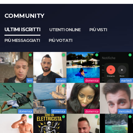
COMMUNITY
ULTIMI ISCRITTI
UTENTI ONLINE
PIÙ VISTI
PIÙ MESSAGGIATI
PIÙ VOTATI
Ieri
sabato
domenica
martedì
domenica
domenica
domenica
mercoledì