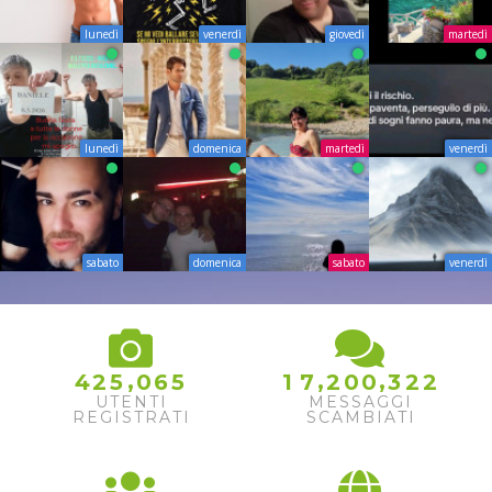
lunedì
venerdì
giovedì
martedì
lunedì
domenica
martedì
venerdì
sabato
domenica
sabato
venerdì
,
,
,
4
2
5
0
6
5
1
7
2
0
0
3
2
2
UTENTI
MESSAGGI
REGISTRATI
SCAMBIATI