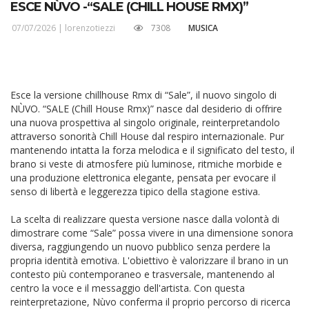
ESCE NÙVO -“SALE (CHILL HOUSE RMX)”
07/07/2026 |
lorenzotiezzi
7308
MUSICA
Esce la versione chillhouse Rmx di “Sale”, il nuovo singolo di
NÙVO. “SALE (Chill House Rmx)” nasce dal desiderio di offrire
una nuova prospettiva al singolo originale, reinterpretandolo
attraverso sonorità Chill House dal respiro internazionale. Pur
mantenendo intatta la forza melodica e il significato del testo, il
brano si veste di atmosfere più luminose, ritmiche morbide e
una produzione elettronica elegante, pensata per evocare il
senso di libertà e leggerezza tipico della stagione estiva.
La scelta di realizzare questa versione nasce dalla volontà di
dimostrare come “Sale” possa vivere in una dimensione sonora
diversa, raggiungendo un nuovo pubblico senza perdere la
propria identità emotiva. L'obiettivo è valorizzare il brano in un
contesto più contemporaneo e trasversale, mantenendo al
centro la voce e il messaggio dell'artista. Con questa
reinterpretazione, Nùvo conferma il proprio percorso di ricerca