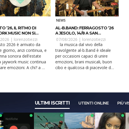
NEWS
 ’26, IL RITMO DI
AL-B.BAND: FERRAGOSTO ’26
RK MUSIC NON SI
A JESOLO, 14/8 A SAN
A
PANCRAZIO
/2026 |
lorenzotiezzi
07/08/2026 |
lorenzotiezzi
la musica dal vivo della
e giorno, anzi continua, e
travolgente al-b.Band è ideale
onna sonora dell'estate
per occasioni capaci di unire
a jaywork music continua
emozioni, brani musicali, buon
are emozioni. A chi? a dj,
cibo e qualcosa di piacevole da
.
bere. Anch...
ULTIMI ISCRITTI
UTENTI ONLINE
PIÙ VI