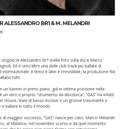
R ALESSANDRO BR1 & M. MELANDRI
WS
 singolo di Alessandro Br1 (nella foto sulla dx) e Marco
gnoli. Ed è senz'altro una delle club track più ballate di
internazionale. Il ritmo è latin e irresistibile, la produzione fila
llano tutti.
n un banner in primo piano, già in ottima posizione nella
è un vero e proprio “strumento da discoteca”. “GAS” ha infatti
tin House, linee di basso incisive e un groove trascinante e
e ballare in tutto il mondo.
e di maggior successo, “GAS” nasce per caso. Marco Melandri
lano, al Midance, nel novembre scorso e da quel momento