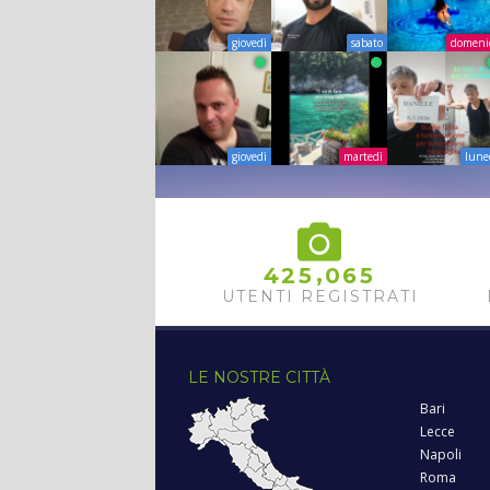
giovedì
sabato
domeni
giovedì
martedì
lune
,
4
2
5
0
6
5
UTENTI REGISTRATI
LE NOSTRE CITTÀ
Bari
Lecce
Napoli
Roma