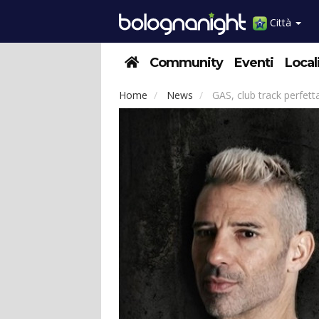
Città
Community
Eventi
Local
Home
News
GAS, club track perfett