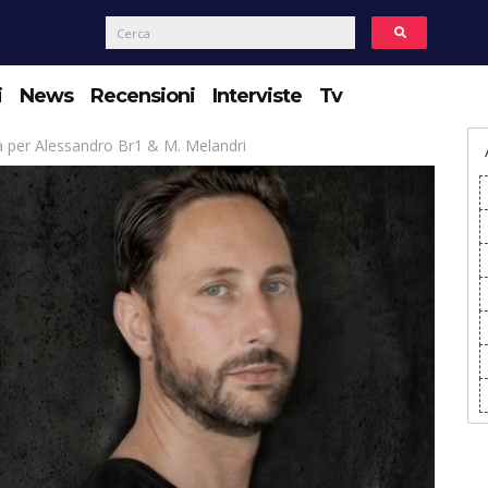
i
News
Recensioni
Interviste
Tv
a per Alessandro Br1 & M. Melandri