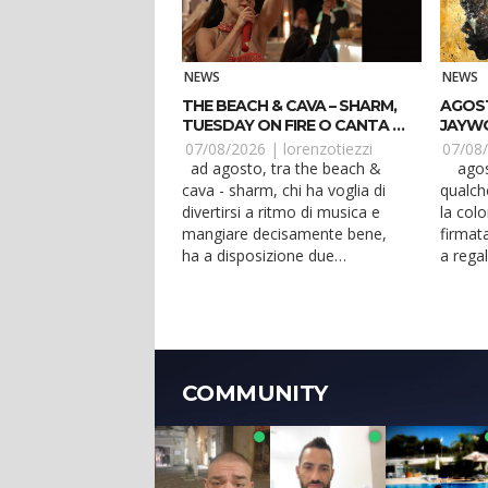
NEWS
NEWS
THE BEACH & CAVA – SHARM,
AGOSTO
TUESDAY ON FIRE O CANTA &
JAYWO
BALLA?
FERM
07/08/2026 |
lorenzotiezzi
07/08
ad agosto, tra the beach &
agosto 2026 è arrivato da
cava - sharm, chi ha voglia di
qualch
divertirsi a ritmo di musica e
la col
mangiare decisamente bene,
firmat
ha a disposizione due
a regal
appuntamenti imperdibili. ...
produ..
COMMUNITY