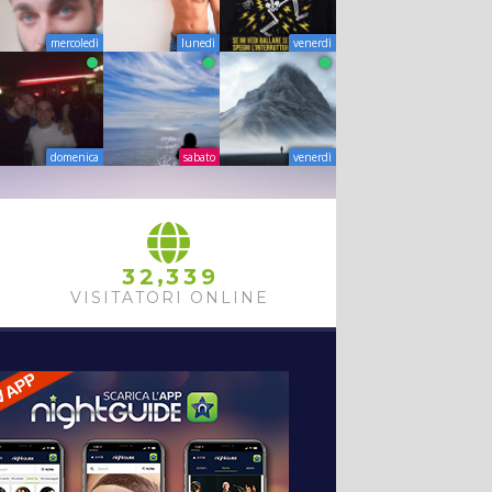
mercoledì
lunedì
venerdì
domenica
sabato
venerdì
,
3
2
3
3
9
VISITATORI ONLINE