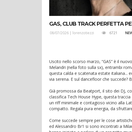
GAS, CLUB TRACK PERFETTA PE
08/07/2026 |
lorenzotiezzi
6721
NE
Uscito nello scorso marzo, “GAS” è il nuovo
Melandri (nella foto sulla sx), entrambi roma
questa calda e scatenata estate italiana... ed 
via serena. E sul dancefloor che succede? Ba
Già promossa da Beatport, il sito dei DJ, co
classifica Tech House Hype, questa traccia 
un riff minimale e contagioso vicino alla La
compatto. Regala pura energia, da sfruttare 
Come succede sempre per le cose artistich
ed Alessandro Br1 si sono incontrati a Mi