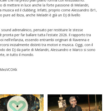
sicale che ha preso pian piano forma con entusiasmo.
o di mettere in luce anche la forte passione di Melandri,
a musica ed il clubbing. Infatti, proprio come Alessandro Br1,
so pure ad Ibiza, anche Meladri è già un DJ di livello
 sound adrenalinico, pensato per restituire le stesse
a è pronta per far ballare tutta l'estate 2026. Il rapporto tra
i nell'infanzia, essendo entrambi originari di Ravenna e
rcorsi inizialmente distinti tra motori e musica. Oggi, con il
mondo dei DJ da parte di Melandri, Alessandro e Marco si sono
rte, in tutto il mondo.
GyMxsVCOKk