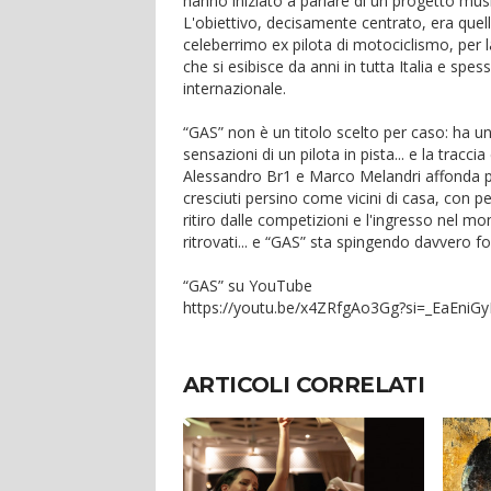
hanno iniziato a parlare di un progetto mu
L'obiettivo, decisamente centrato, era quell
celeberrimo ex pilota di motociclismo, per l
che si esibisce da anni in tutta Italia e spes
internazionale.
“GAS” non è un titolo scelto per caso: ha un
sensazioni di un pilota in pista... e la tracci
Alessandro Br1 e Marco Melandri affonda po
cresciuti persino come vicini di casa, con pe
ritiro dalle competizioni e l'ingresso nel 
ritrovati... e “GAS” sta spingendo davvero fo
“GAS” su YouTube
https://youtu.be/x4ZRfgAo3Gg?si=_EaEni
ARTICOLI CORRELATI