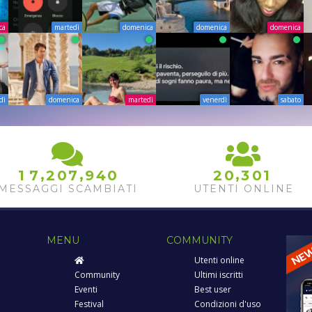
ca
martedì
domenica
domenica
domenica
dì
domenica
martedì
venerdì
sabato
0
,
,
,
1
7
2
0
7
9
4
2
0
3
0
1
1
MESSAGGI SCAMBIATI
UTENTI ONLINE
MENU
COMMUNITY
Utenti online
Community
Ultimi iscritti
Eventi
Best user
Festival
Condizioni d'uso