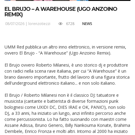
EL BRUJO – A WAREHOUSE (UGO ANZOINO
REMIX)
08/07/2026 |
lorenzotiezzi
6728
NEWS
UMM Red pubblica un altro inno elettronico, in versione remix,
ovvero El Brujo - “A Warehouse” (Ugo Anzoino Remix).
El Brujo ovvero Roberto Milanesi, è uno storico dj e produttore
con radici nella scena rave italiana, per cui “A Warehouse” è un
brano davvero importante, frutto del lavoro di una figura storica
dell'underground elettronico italiano... e non solo italiano.
El Brujo / Roberto Milanesi non è il classico DJ: tatuatore e
musicista (cantante e batterista di diverse formazioni punk
bolognesi come UXIDI DC, DIES IRAE e OK, PANIC!), non solo
DJ, a 33 anni, ha iniziato un lungo, anzi infinito percorso anche
come percussionista. Lo ha fatto suonando con maestri come
Assane Adissa, Bruno Genero, Billy Nankouma Konate, Brahima
Dembele, Enrico Fronza e molti altri. Intorno al 2000 ha iniziato