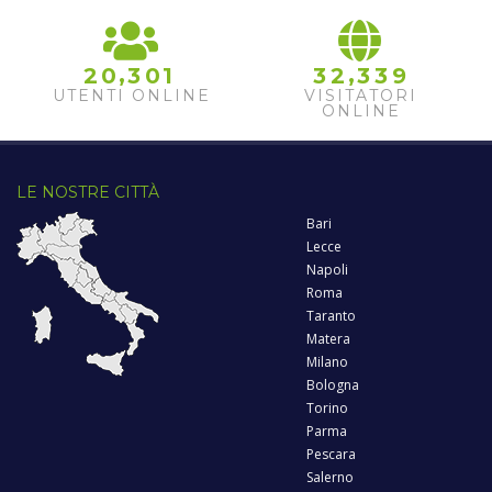
,
,
2
0
3
0
1
3
2
3
3
9
UTENTI ONLINE
VISITATORI
ONLINE
LE NOSTRE CITTÀ
Bari
Lecce
Napoli
Roma
Taranto
Matera
Milano
Bologna
Torino
Parma
Pescara
Salerno