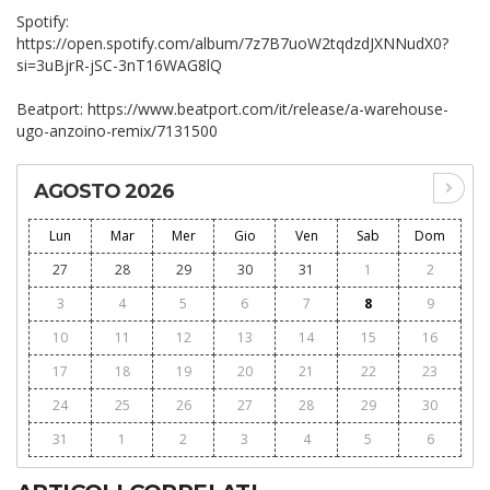
Spotify:
https://open.spotify.com/album/7z7B7uoW2tqdzdJXNNudX0?
si=3uBjrR-jSC-3nT16WAG8lQ
Beatport: https://www.beatport.com/it/release/a-warehouse-
ugo-anzoino-remix/7131500
AGOSTO 2026
Lun
Mar
Mer
Gio
Ven
Sab
Dom
27
28
29
30
31
1
2
3
4
5
6
7
8
9
10
11
12
13
14
15
16
17
18
19
20
21
22
23
24
25
26
27
28
29
30
31
1
2
3
4
5
6