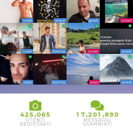
lunedì
venerdì
giovedì
martedì
lunedì
domenica
martedì
venerdì
sabato
domenica
sabato
venerdì
,
,
,
4
2
5
0
6
5
1
7
2
0
1
8
9
0
UTENTI
MESSAGGI
REGISTRATI
SCAMBIATI