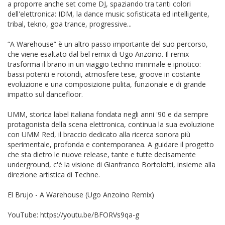
a proporre anche set come DJ, spaziando tra tanti colori
dell'elettronica: IDM, la dance music sofisticata ed intelligente,
tribal, tekno, goa trance, progressive...
“A Warehouse” è un altro passo importante del suo percorso,
che viene esaltato dal bel remix di Ugo Anzoino. Il remix
trasforma il brano in un viaggio techno minimale e ipnotico:
bassi potenti e rotondi, atmosfere tese, groove in costante
evoluzione e una composizione pulita, funzionale e di grande
impatto sul dancefloor.
UMM, storica label italiana fondata negli anni '90 e da sempre
protagonista della scena elettronica, continua la sua evoluzione
con UMM Red, il braccio dedicato alla ricerca sonora più
sperimentale, profonda e contemporanea. A guidare il progetto
che sta dietro le nuove release, tante e tutte decisamente
underground, c'è la visione di Gianfranco Bortolotti, insieme alla
direzione artistica di Techne.
El Brujo - A Warehouse (Ugo Anzoino Remix)
YouTube: https://youtu.be/BFORVs9qa-g