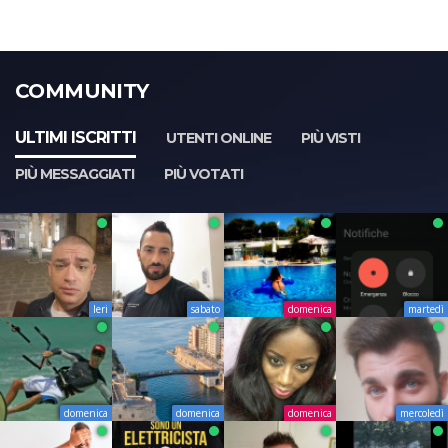
COMMUNITY
ULTIMI ISCRITTI
UTENTI ONLINE
PIÙ VISTI
PIÙ MESSAGGIATI
PIÙ VOTATI
Ieri
sabato
domenica
martedì
domenica
domenica
domenica
mercoledì