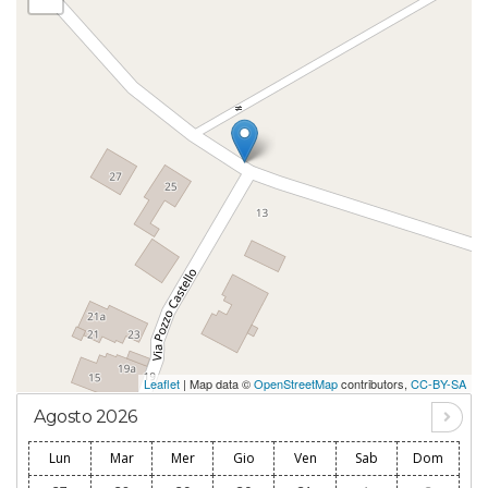
Leaflet
| Map data ©
OpenStreetMap
contributors,
CC-BY-SA
Agosto 2026
Lun
Mar
Mer
Gio
Ven
Sab
Dom