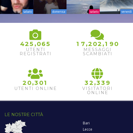
sabato
domenica
sabato
venerdì
,
,
,
4
2
5
0
6
5
1
7
2
0
2
1
9
0
UTENTI
MESSAGGI
REGISTRATI
SCAMBIATI
,
,
2
0
3
0
1
3
2
3
3
9
UTENTI ONLINE
VISITATORI
ONLINE
LE NOSTRE CITTÀ
Bari
Lecce