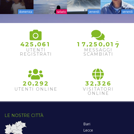
domenica
sabato
venerdì
venerdì
4
5
6
7
,
,
,
4
2
5
0
6
1
1
7
2
5
0
0
1
8
UTENTI
MESSAGGI
REGISTRATI
SCAMBIATI
,
,
2
0
2
9
2
3
2
3
2
6
UTENTI ONLINE
VISITATORI
ONLINE
LE NOSTRE CITTÀ
Bari
Lecce