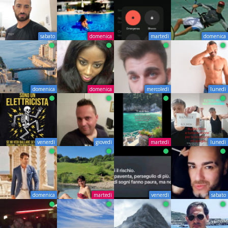
sabato
domenica
martedì
domenica
domenica
domenica
mercoledì
lunedì
venerdì
giovedì
martedì
lunedì
domenica
martedì
venerdì
sabato