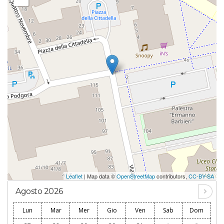
Leaflet
| Map data ©
OpenStreetMap
contributors,
CC-BY-SA
Agosto 2026
Lun
Mar
Mer
Gio
Ven
Sab
Dom