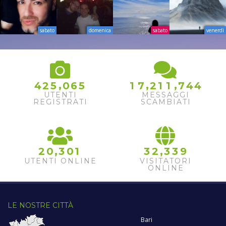
sabato
domenica
sabato
venerdì
,
,
,
4
4
2
5
0
6
5
1
7
2
1
1
7
4
5
UTENTI
MESSAGGI
REGISTRATI
SCAMBIATI
,
,
2
0
3
0
1
3
2
3
3
9
UTENTI ONLINE
VISITATORI
ONLINE
LE NOSTRE CITTÀ
Bari