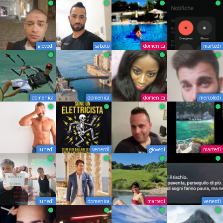
giovedì
sabato
domenica
martedì
domenica
domenica
domenica
mercoledì
lunedì
venerdì
giovedì
martedì
lunedì
domenica
martedì
venerdì