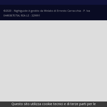
©2020 - Nightguide.it gestito da Welabs di Ernesto Carracchia - P. Iva
04493870754, REA LE - 329991
Questo sito utilizza cookie tecnici e di terze parti per le