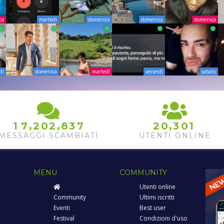
ca
martedì
domenica
domenica
domenica
dì
domenica
martedì
venerdì
sabato
,
,
,
1
7
2
0
2
8
3
7
2
0
3
0
1
MESSAGGI SCAMBIATI
UTENTI ONLINE
MENU
COMMUNITY
Utenti online
Community
Ultimi iscritti
Eventi
Best user
Festival
Condizioni d'uso