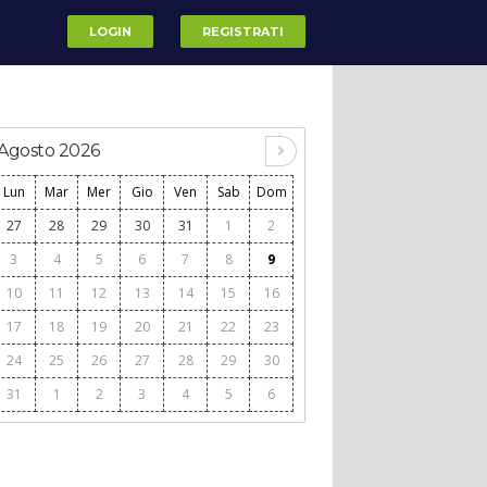
LOGIN
REGISTRATI
Agosto 2026
Lun
Mar
Mer
Gio
Ven
Sab
Dom
27
28
29
30
31
1
2
3
4
5
6
7
8
9
10
11
12
13
14
15
16
17
18
19
20
21
22
23
24
25
26
27
28
29
30
31
1
2
3
4
5
6