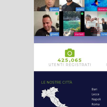
giovedì
sabato
domeni
giovedì
martedì
lune
,
4
2
5
0
6
5
UTENTI REGISTRATI
LE NOSTRE CITTÀ
Bari
Lecce
Napoli
Roma