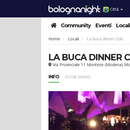
Città
Community
Eventi
Local
Home
Locali
La buca dinner club
LA BUCA DINNER 
Via Provinciale 11 Montese (Modena) M
INFO
DOVE SIAMO