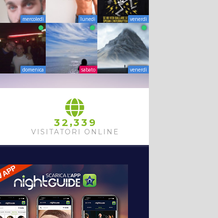
mercoledì
lunedì
venerdì
domenica
sabato
venerdì
,
3
2
3
3
9
VISITATORI ONLINE