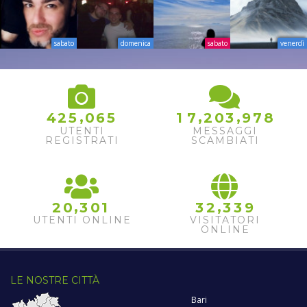
sabato
domenica
sabato
venerdì
,
,
,
4
2
5
0
6
5
1
7
2
0
3
9
7
8
UTENTI
MESSAGGI
REGISTRATI
SCAMBIATI
,
,
2
0
3
0
1
3
2
3
3
9
UTENTI ONLINE
VISITATORI
ONLINE
LE NOSTRE CITTÀ
Bari