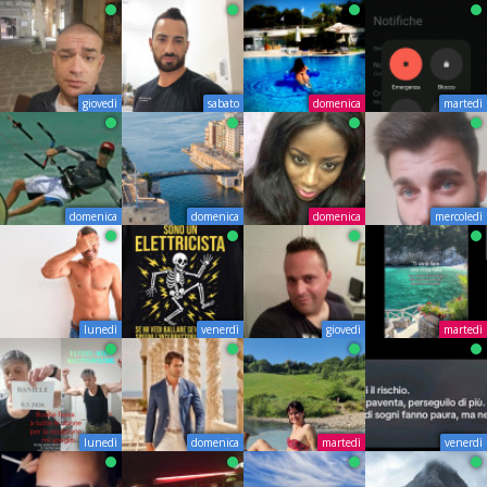
giovedì
sabato
domenica
martedì
domenica
domenica
domenica
mercoledì
lunedì
venerdì
giovedì
martedì
lunedì
domenica
martedì
venerdì