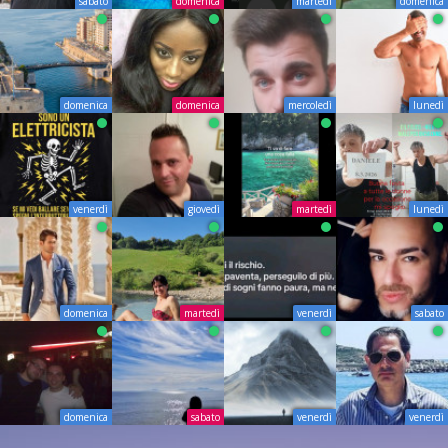
sabato
domenica
martedì
domenica
domenica
domenica
mercoledì
lunedì
venerdì
giovedì
martedì
lunedì
domenica
martedì
venerdì
sabato
domenica
sabato
venerdì
venerdì