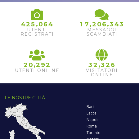
3
,
,
,
4
2
5
0
6
4
1
7
2
0
6
3
4
4
UTENTI
MESSAGGI
5
REGISTRATI
SCAMBIATI
,
,
2
0
2
9
2
3
2
3
2
6
UTENTI ONLINE
VISITATORI
ONLINE
LE NOSTRE CITTÀ
Bari
Lecce
Napoli
Roma
Taranto