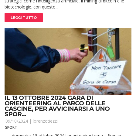
strategici come l'intelligenza artificiale, il mining di bitcoin e le
biotecnologie. con questo...
LEGGI TUTTO
IL 13 OTTOBRE 2024 GARA DI
ORIENTEERING AL PARCO DELLE
CASCINE, PER AVVICINARSI A UNO
SPOR...
09/10/2024 |
lorenzotiezzi
SPORT
domenica 13 ottobre 2024 l'orienteering torna a firenze.