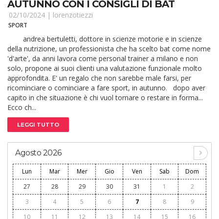
AUTUNNO CON I CONSIGLI DI BAT
02/10/2024 |
lorenzotiezzi
SPORT
andrea bertuletti, dottore in scienze motorie e in scienze
della nutrizione, un professionista che ha scelto bat come nome
'd'arte', da anni lavora come personal trainer a milano e non
solo, propone ai suoi clienti una valutazione funzionale molto
approfondita. E' un regalo che non sarebbe male farsi, per
ricominciare o cominciare a fare sport, in autunno. dopo aver
capito in che situazione è chi vuol tornare o restare in forma...
Ecco ch...
LEGGI TUTTO
Agosto 2026
Lun
Mar
Mer
Gio
Ven
Sab
Dom
27
28
29
30
31
1
2
3
4
5
6
7
8
9
10
11
12
13
14
15
16