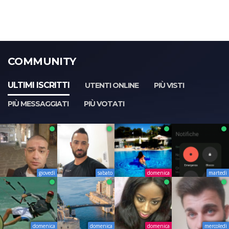
COMMUNITY
ULTIMI ISCRITTI
UTENTI ONLINE
PIÙ VISTI
PIÙ MESSAGGIATI
PIÙ VOTATI
giovedì
sabato
domenica
martedì
domenica
domenica
domenica
mercoledì