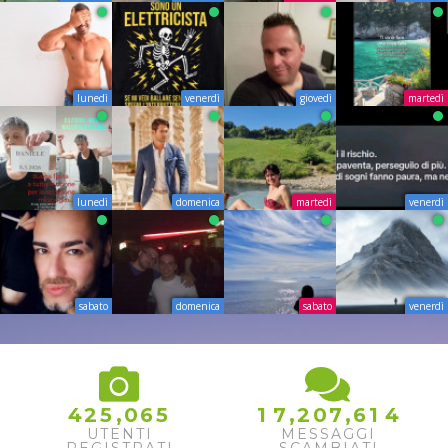
lunedì
venerdì
giovedì
martedì
lunedì
domenica
martedì
venerdì
sabato
domenica
sabato
venerdì
,
,
,
4
2
5
0
6
5
1
7
2
0
7
6
1
4
UTENTI
MESSAGGI