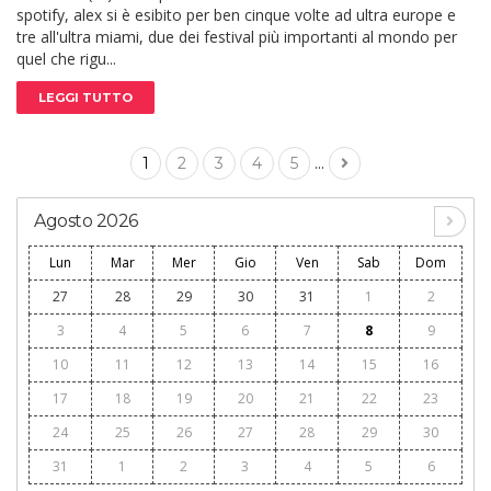
spotify, alex si è esibito per ben cinque volte ad ultra europe e
tre all'ultra miami, due dei festival più importanti al mondo per
quel che rigu...
LEGGI TUTTO
...
1
2
3
4
5
Agosto 2026
Lun
Mar
Mer
Gio
Ven
Sab
Dom
27
28
29
30
31
1
2
3
4
5
6
7
8
9
10
11
12
13
14
15
16
17
18
19
20
21
22
23
24
25
26
27
28
29
30
31
1
2
3
4
5
6