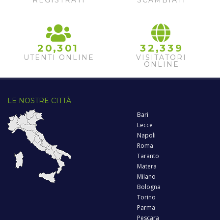
REGISTRATI
SCAMBIATI
,
,
2
0
3
0
1
3
2
3
3
9
UTENTI ONLINE
VISITATORI
ONLINE
LE NOSTRE CITTÀ
Bari
Lecce
Napoli
Roma
Taranto
Matera
Milano
Bologna
Torino
Parma
Pescara