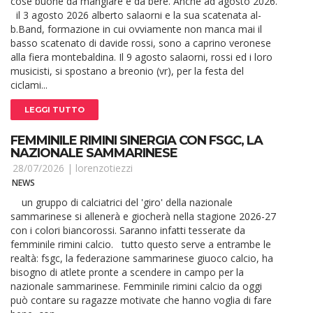
cose buone da mangiare e da bere. Anche ad agosto 2026.
il 3 agosto 2026 alberto salaorni e la sua scatenata al-
b.Band, formazione in cui ovviamente non manca mai il
basso scatenato di davide rossi, sono a caprino veronese
alla fiera montebaldina. Il 9 agosto salaorni, rossi ed i loro
musicisti, si spostano a breonio (vr), per la festa del
ciclami...
LEGGI TUTTO
FEMMINILE RIMINI SINERGIA CON FSGC, LA
NAZIONALE SAMMARINESE
28/07/2026 |
lorenzotiezzi
NEWS
un gruppo di calciatrici del 'giro' della nazionale
sammarinese si allenerà e giocherà nella stagione 2026-27
con i colori biancorossi. Saranno infatti tesserate da
femminile rimini calcio. tutto questo serve a entrambe le
realtà: fsgc, la federazione sammarinese giuoco calcio, ha
bisogno di atlete pronte a scendere in campo per la
nazionale sammarinese. Femminile rimini calcio da oggi
può contare su ragazze motivate che hanno voglia di fare