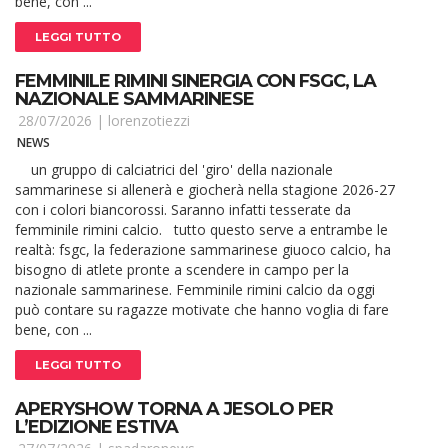
bene, con ...
LEGGI TUTTO
FEMMINILE RIMINI SINERGIA CON FSGC, LA
NAZIONALE SAMMARINESE
28/07/2026 |
lorenzotiezzi
NEWS
un gruppo di calciatrici del 'giro' della nazionale
sammarinese si allenerà e giocherà nella stagione 2026-27
con i colori biancorossi. Saranno infatti tesserate da
femminile rimini calcio. tutto questo serve a entrambe le
realtà: fsgc, la federazione sammarinese giuoco calcio, ha
bisogno di atlete pronte a scendere in campo per la
nazionale sammarinese. Femminile rimini calcio da oggi
può contare su ragazze motivate che hanno voglia di fare
bene, con ...
LEGGI TUTTO
APERYSHOW TORNA A JESOLO PER
L’EDIZIONE ESTIVA