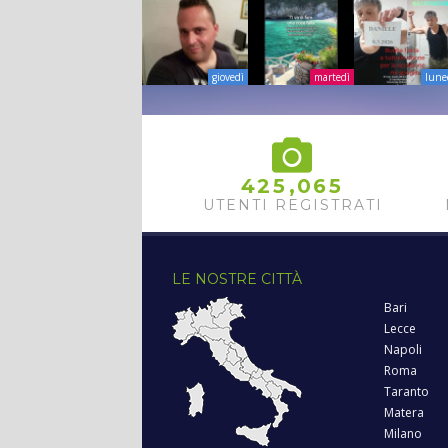
giovedì
martedì
lune
,
4
2
5
0
6
5
UTENTI REGISTRATI
LE NOSTRE CITTÀ
Bari
Lecce
Napoli
Roma
Taranto
Matera
Milano