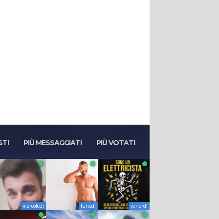
STI
PIÙ MESSAGGIATI
PIÙ VOTATI
mercoledì
lunedì
venerdì