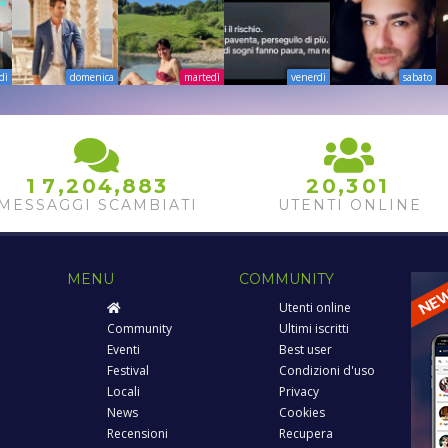
dì
domenica
martedì
venerdì
sabato
,
,
,
1
7
2
0
4
8
8
3
2
0
3
0
1
MESSAGGI SCAMBIATI
UTENTI ONLINE
MENU
COMMUNITY
Utenti online
Community
Ultimi iscritti
Eventi
Best user
Festival
Condizioni d'uso
Locali
Privacy
News
Cookies
Recensioni
Recupera