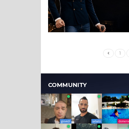
1
COMMUNITY
giovedì
sabato
domeni