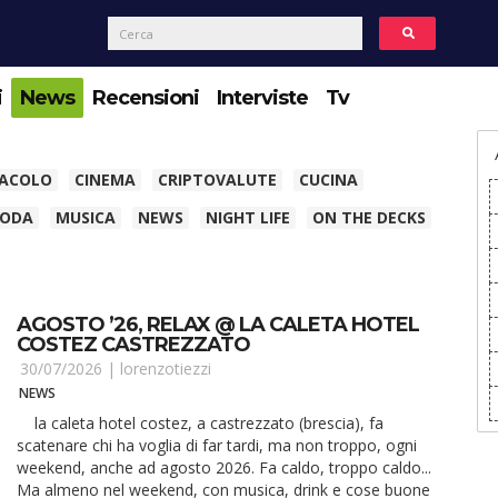
i
News
Recensioni
Interviste
Tv
TACOLO
CINEMA
CRIPTOVALUTE
CUCINA
ODA
MUSICA
NEWS
NIGHT LIFE
ON THE DECKS
AGOSTO ’26, RELAX @ LA CALETA HOTEL
COSTEZ CASTREZZATO
30/07/2026 |
lorenzotiezzi
NEWS
la caleta hotel costez, a castrezzato (brescia), fa
scatenare chi ha voglia di far tardi, ma non troppo, ogni
weekend, anche ad agosto 2026. Fa caldo, troppo caldo...
Ma almeno nel weekend, con musica, drink e cose buone