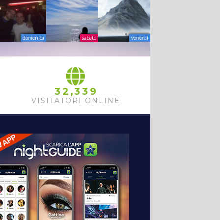
domenica
sabato
venerdì
,
3
2
3
3
9
VISITATORI ONLINE