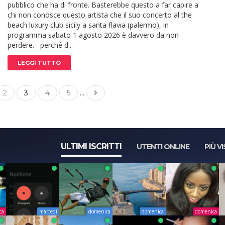
pubblico che ha di fronte. Basterebbe questo a far capire a
chi non conosce questo artista che il suo concerto al the
beach luxury club sicily a santa flavia (palermo), in
programma sabato 1 agosto 2026 è davvero da non
perdere. perché d...
LEGGI TUTTO
...
2
3
4
5
ULTIMI ISCRITTI
UTENTI ONLINE
PIÙ VI
ca
martedì
domenica
domenica
domenica