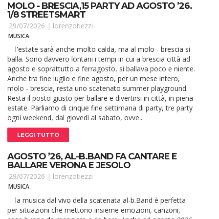
MOLO - BRESCIA,15 PARTY AD AGOSTO ’26.
1/8 STREETSMART
29/07/2026 |
lorenzotiezzi
MUSICA
l'estate sarà anche molto calda, ma al molo - brescia si
balla. Sono davvero lontani i tempi in cui a brescia città ad
agosto e soprattutto a ferragosto, si ballava poco e niente.
Anche tra fine luglio e fine agosto, per un mese intero,
molo - brescia, resta uno scatenato summer playground.
Resta il posto giusto per ballare e divertirsi in città, in piena
estate. Parliamo di cinque fine settimana di party, tre party
ogni weekend, dal giovedì al sabato, ovve...
LEGGI TUTTO
AGOSTO ’26, AL-B.BAND FA CANTARE E
BALLARE VERONA E JESOLO
29/07/2026 |
lorenzotiezzi
MUSICA
la musica dal vivo della scatenata al-b.Band è perfetta
per situazioni che mettono insieme emozioni, canzoni,