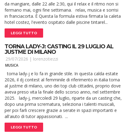
da mangiare, dalle 22 alle 2:30, qui il relax e il ritmo non si
fermano mai, ogni fine settimana. relax, musica e sorrisi
in franciacorta. È Questa la formula estiva firmata la caleta
hotel costez, l'evento ospitato dalle piscine tintarel...
LEGGI TUTTO
TORNA LADY-J: CASTING IL 29 LUGLIO AL
JUSTME DI MILANO
29/07/2026 |
lorenzotiezzi
MUSICA
torna lady-j e lo fa in grande stile. In questa calda estate
2026, il dj contest al femminile di riferimento in italia torna
al justme di milano, uno dei top club cittadini, proprio dove
aveva preso vita la finale dello scorso anno, nel settembre
2025. lady-j, mercoledì 29 luglio, riparte da un casting che,
dopo una prima scrematura, seleziona i talenti musicali,
per poi farli crescere grazie a serate in spazi importanti e
all'aiuto di tutor appassionati. ...
LEGGI TUTTO