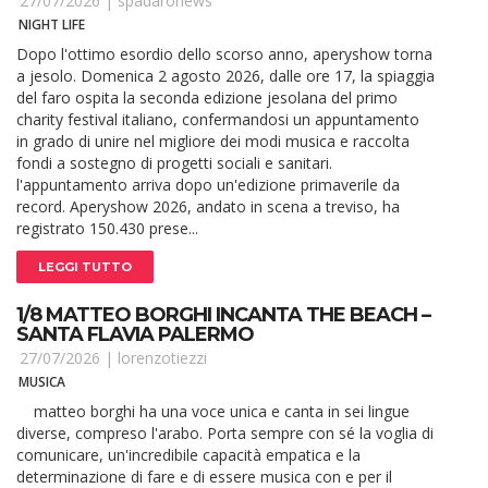
27/07/2026 |
spadaronews
NIGHT LIFE
Dopo l'ottimo esordio dello scorso anno, aperyshow torna
a jesolo. Domenica 2 agosto 2026, dalle ore 17, la spiaggia
del faro ospita la seconda edizione jesolana del primo
charity festival italiano, confermandosi un appuntamento
in grado di unire nel migliore dei modi musica e raccolta
fondi a sostegno di progetti sociali e sanitari.
l'appuntamento arriva dopo un'edizione primaverile da
record. Aperyshow 2026, andato in scena a treviso, ha
registrato 150.430 prese...
LEGGI TUTTO
1/8 MATTEO BORGHI INCANTA THE BEACH –
SANTA FLAVIA PALERMO
27/07/2026 |
lorenzotiezzi
MUSICA
matteo borghi ha una voce unica e canta in sei lingue
diverse, compreso l'arabo. Porta sempre con sé la voglia di
comunicare, un'incredibile capacità empatica e la
determinazione di fare e di essere musica con e per il