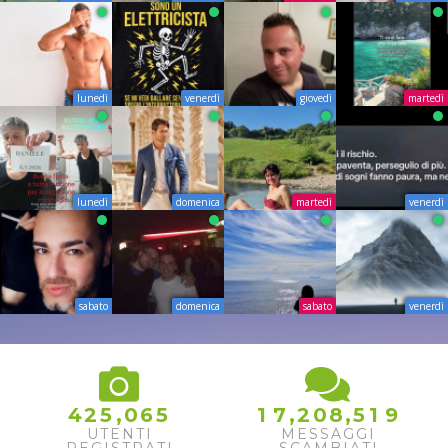
lunedì
venerdì
giovedì
martedì
lunedì
domenica
martedì
venerdì
sabato
domenica
sabato
venerdì
,
,
,
4
2
5
0
6
5
1
7
2
0
8
5
1
9
UTENTI
MESSAGGI