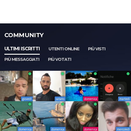
COMMUNITY
ULTIMI ISCRITTI
UTENTI ONLINE
PIÙ VISTI
PIÙ MESSAGGIATI
PIÙ VOTATI
giovedì
sabato
domenica
martedì
domenica
domenica
domenica
mercoledì