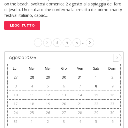
on the beach, svoltosi domenica 2 agosto alla spiaggia del faro
di jesolo. Un risultato che conferma la crescita del primo charity
festival italiano, capac...
LEGGI TUTTO
...
1
2
3
4
5
Agosto 2026
Lun
Mar
Mer
Gio
Ven
Sab
Dom
27
28
29
30
31
1
2
3
4
5
6
7
8
9
10
11
12
13
14
15
16
17
18
19
20
21
22
23
24
25
26
27
28
29
30
31
1
2
3
4
5
6