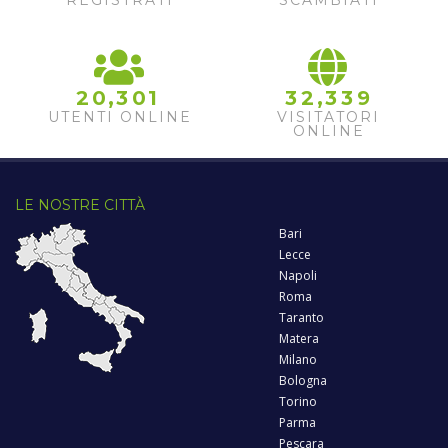
REGISTRATI
SCAMBIATI
,
,
2
0
3
0
1
3
2
3
3
9
UTENTI ONLINE
VISITATORI
ONLINE
LE NOSTRE CITTÀ
Bari
Lecce
Napoli
Roma
Taranto
Matera
Milano
Bologna
Torino
Parma
Pescara