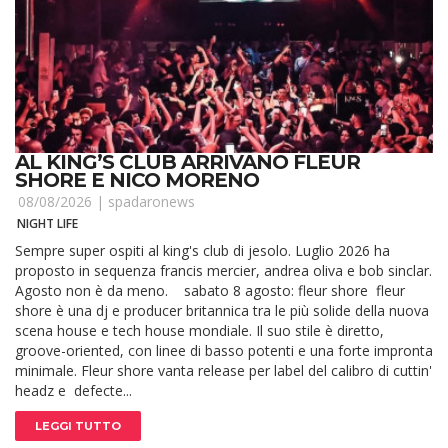
AL KING’S CLUB ARRIVANO FLEUR
SHORE E NICO MORENO
08/08/2026 |
spadaronews
NIGHT LIFE
Sempre super ospiti al king's club di jesolo. Luglio 2026 ha
proposto in sequenza francis mercier, andrea oliva e bob sinclar.
Agosto non è da meno. sabato 8 agosto: fleur shore fleur
shore è una dj e producer britannica tra le più solide della nuova
scena house e tech house mondiale. Il suo stile è diretto,
groove-oriented, con linee di basso potenti e una forte impronta
minimale. Fleur shore vanta release per label del calibro di cuttin'
headz e defecte...
LEGGI TUTTO